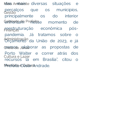
das mais diversas situações e 
Meio Ambiente
percalços que os municípios, 
Gestão
principalmente os do interior 
Gabinete do Prefeito
enfrentam nesse momento de 
reestruturação econômica pós-
Finanças
pandemia. Já tratamos sobre o 
Administração
Orçamento da União de 2023, e já 
vamos elaborar as propostas de 
Cheia do Juruá
Porto Walter e correr atrás dos 
Cultura e Lazer
recursos lá em Brasília”, citou o 
Prefeito César Andrade.
Memória e Cultura