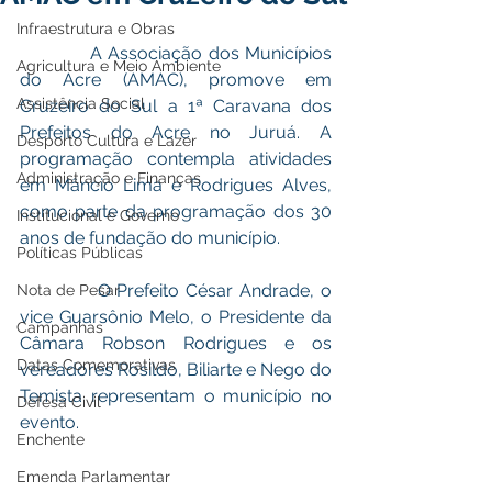
Infraestrutura e Obras
            A Associação dos Municípios 
Agricultura e Meio Ambiente
do Acre (AMAC), promove em 
Assistência Social
Cruzeiro do Sul a 1ª Caravana dos 
Prefeitos do Acre no Juruá. A 
Desporto Cultura e Lazer
programação contempla atividades 
Administração e Finanças
em Mâncio Lima e Rodrigues Alves, 
como parte da programação dos 30 
Institucional e Governo
anos de fundação do município. 
Políticas Públicas
            O Prefeito César Andrade, o 
Nota de Pesar
vice Guarsônio Melo, o Presidente da 
Campanhas
Câmara Robson Rodrigues e os 
Datas Comemorativas
vereadores Rosildo, Biliarte e Nego do 
Temista representam o município no 
Defesa Civil
evento.
Enchente
Emenda Parlamentar