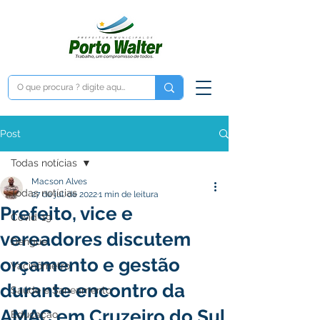
Post
Todas notícias
Macson Alves
Todas notícias
27 de jul. de 2022
1 min de leitura
Prefeito, vice e
Covid-19
vereadores discutem
Dengue
orçamento e gestão
Vacinômetro
durante encontro da
Saúde e Saneamento
AMAC em Cruzeiro do Sul
Educação