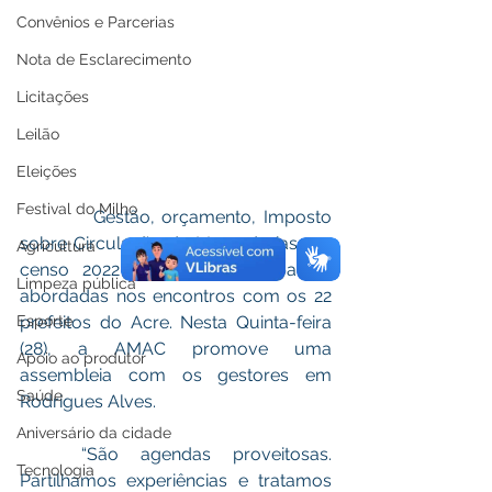
Convênios e Parcerias
Nota de Esclarecimento
Licitações
Leilão
Eleições
Festival do Milho
          Gestão, orçamento, Imposto 
sobre Circulação de Mercadorias e o 
Agricultura
censo 2022 estão entre as pautas 
Limpeza pública
abordadas nos encontros com os 22 
prefeitos do Acre. Nesta Quinta-feira 
Esporte
(28), a AMAC promove uma 
Apoio ao produtor
assembleia com os gestores em 
Saúde
Rodrigues Alves. 
Aniversário da cidade
	“São agendas proveitosas. 
Tecnologia
Partilhamos experiências e tratamos 