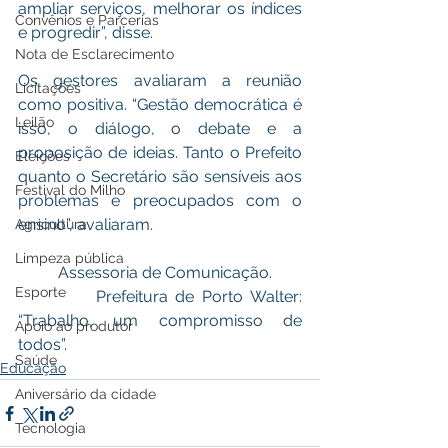
ampliar serviços, melhorar os índices 
Convênios e Parcerias
e progredir”, disse.
Nota de Esclarecimento
Os gestores avaliaram a reunião 
Licitações
como positiva. “Gestão democrática é 
Leilão
isso, o diálogo, o debate e a 
proposição de ideias. Tanto o Prefeito 
Eleições
quanto o Secretário são sensíveis aos 
Festival do Milho
problemas e preocupados com o 
ensino”, avaliaram.
Agricultura
Limpeza pública
          Assessoria de Comunicação.
Esporte
          Prefeitura de Porto Walter: 
“Trabalho, um compromisso de 
Apoio ao produtor
todos”.
Saúde
Educação
Aniversário da cidade
Tecnologia