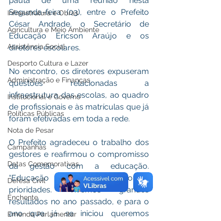
pauta de uma reunião nesta 
Segunda-feira (03), entre o Prefeito 
Infraestrutura e Obras
César Andrade, o Secretário de 
Agricultura e Meio Ambiente
Educação Ericson Araújo e os 
Assistência Social
diretores escolares.
Desporto Cultura e Lazer
No encontro, os diretores expuseram 
Administração e Finanças
questões relacionadas a 
infraestrutura das escolas, ao quadro 
Institucional e Governo
de profissionais e às matrículas que já 
Políticas Públicas
foram efetivadas em toda a rede.
Nota de Pesar
O Prefeito agradeceu o trabalho dos 
Campanhas
gestores e reafirmou o compromisso 
Datas Comemorativas
da gestão com a educação. 
“Educação é uma de nossas 
Defesa Civil
prioridades. Tivemos grandes 
Enchente
resultados no ano passado, e para o 
ano que já se iniciou queremos 
Emenda Parlamentar