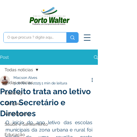
Post
Todas notícias
Macson Alves
Todas notícias
3 de fev. de 2025
1 min de leitura
Prefeito trata ano letivo
Covid-19
com Secretário e
Dengue
Diretores
Vacinômetro
O início do ano letivo das escolas 
Saúde e Saneamento
municipais da zona urbana e rural foi 
Educação