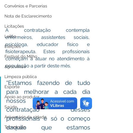
Convênios e Parcerias
Nota de Esclarecimento
Licitações
A contratação contempla 
Leilão
enfermeiros, assistentes sociais, 
psicóloga, educador físico e 
Eleições
fisioterapeuta. Estes profissionais 
Festival do Milho
começam a atuar no atendimento à 
população a partir deste mês.  
Agricultura
Limpeza pública
“Estamos fazendo de tudo 
Esporte
para melhorar a cada dia 
Apoio ao produtor
nossos serviços. A 
Saúde
contratação desses 
Aniversário da cidade
profissionais é só o começo 
daquilo que estamos 
Tecnologia