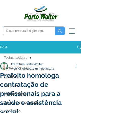
Post
Todas notícias
Prefeitura Porto Walter
Todas notícias
7 de jul. de 2021
1 min de leitura
Prefeito homologa
Covid-19
contratação de
Dengue
profissionais para a
Vacinômetro
saúde e assistência
Saúde e Saneamento
social
Educação