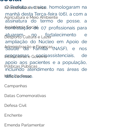
O Prefeito e o vice, homologaram na 
Infraestrutura e Obras
manhã desta Terça-feira (06), a com a 
Agricultura e Meio Ambiente
assinatura do termo de posse, a 
Assistência Social
contratação de 07 profissionais para 
atuarem no fortalecimento e 
Desporto Cultura e Lazer
ampliação do Núcleo em Apoio de 
Administração e Finanças
Saúde da Família (NASF), e nos 
programas socioassistenciais, de 
Institucional e Governo
apoio aos pacientes e a população, 
Políticas Públicas
incluindo atendimento nas áreas de 
difícil acesso.
Nota de Pesar
Campanhas
Datas Comemorativas
Defesa Civil
Enchente
Emenda Parlamentar