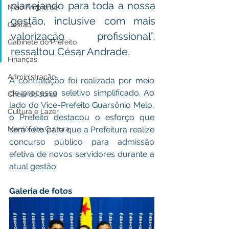
planejando para toda a nossa 
Meio Ambiente
gestão, inclusive com mais 
Gestão
valorização profissional”, 
Gabinete do Prefeito
ressaltou César Andrade. 
Finanças
Administração
A contratação foi realizada por meio 
de processo seletivo simplificado. Ao 
Cheia do Juruá
lado do Vice-Prefeito Guarsônio Melo, 
Cultura e Lazer
o Prefeito destacou o esforço que 
Memória e Cultura
será feito para que a Prefeitura realize 
concurso público para admissão 
efetiva de novos servidores durante a 
atual gestão. 
Galeria de fotos