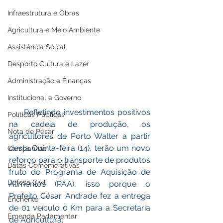
Infraestrutura e Obras
Agricultura e Meio Ambiente
Assistência Social
Desporto Cultura e Lazer
Administração e Finanças
Institucional e Governo
     Refletindo investimentos positivos 
Políticas Públicas
na cadeia de produção, os 
Nota de Pesar
agricultores de Porto Walter a partir 
desta Quinta-feira (14), terão um novo 
Campanhas
reforço para o transporte de produtos 
Datas Comemorativas
fruto do Programa de Aquisição de 
Defesa Civil
Alimentos (PAA), isso porque o 
Prefeito César Andrade fez a entrega 
Enchente
de 01 veículo 0 Km para a Secretaria 
Emenda Parlamentar
de Agricultura. 