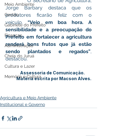
            O Secretário de Agricultura, 
Meio Ambiente
Jorge Barbary destaca que os 
Gestão
produtores ficarão feliz com o 
veículo. 
“Veio em boa hora. A 
Gabinete do Prefeito
sensibilidade e a preocupação do 
Finanças
Prefeito em fortalecer a agricultura 
renderá bons frutos que já estão 
Administração
sendo plantados e regados”
, 
Cheia do Juruá
destacou. 
Cultura e Lazer
Assessoria de Comunicação.
Memória e Cultura
            Matéria escrita por Macson Alves. 
Agricultura e Meio Ambiente
Institucional e Governo