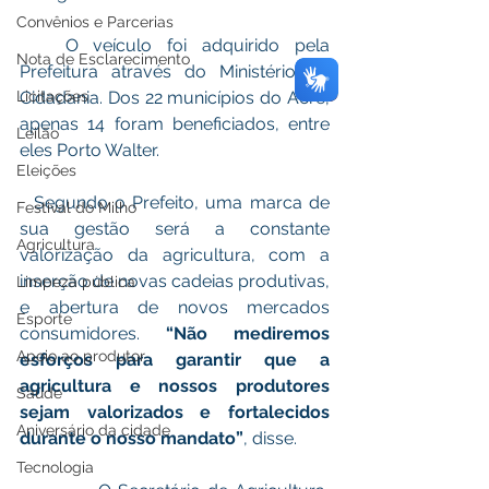
Convênios e Parcerias
   O veículo foi adquirido pela 
Nota de Esclarecimento
Prefeitura através do Ministério da 
Licitações
Cidadania. Dos 22 municípios do Acre, 
apenas 14 foram beneficiados, entre 
Leilão
eles Porto Walter. 
Eleições
  Segundo o Prefeito, uma marca de 
Festival do Milho
sua gestão será a constante 
Agricultura
valorização da agricultura, com a 
inserção de novas cadeias produtivas, 
Limpeza pública
e abertura de novos mercados 
Esporte
consumidores. 
“Não mediremos 
Apoio ao produtor
esforços para garantir que a 
agricultura e nossos produtores 
Saúde
sejam valorizados e fortalecidos 
Aniversário da cidade
durante o nosso mandato”
, disse. 
Tecnologia