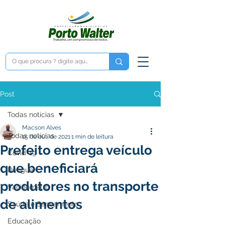
Post
Todas notícias
Macson Alves
Todas notícias
15 de out. de 2021
1 min de leitura
Prefeito entrega veículo
Covid-19
que beneficiará
Dengue
produtores no transporte
Vacinômetro
de alimentos
Saúde e Saneamento
Educação