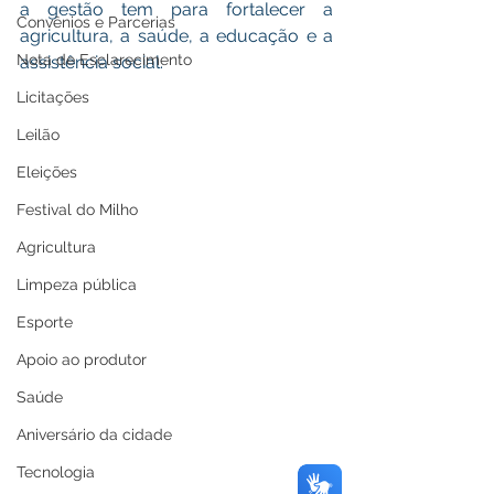
a gestão tem para fortalecer a 
Convênios e Parcerias
agricultura, a saúde, a educação e a 
Nota de Esclarecimento
assistência social. 
Licitações
Leilão
Eleições
Festival do Milho
Agricultura
Limpeza pública
Esporte
Apoio ao produtor
Saúde
Aniversário da cidade
Tecnologia