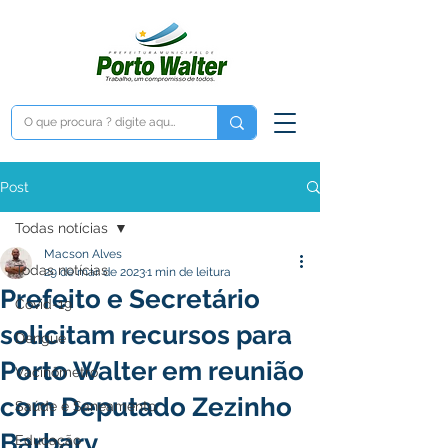
Post
Todas notícias
Macson Alves
Todas notícias
29 de mar. de 2023
1 min de leitura
Prefeito e Secretário
Covid-19
solicitam recursos para
Dengue
Porto Walter em reunião
Vacinômetro
com Deputado Zezinho
Saúde e Saneamento
Barbary
Educação