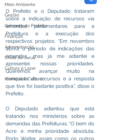
Meio Ambiente
O Prefeito e o Deputado trataram 
Gestão
sobre a indicação de recursos via 
emendas parlamentares para a 
Gabinete do Prefeito
Prefeitura e a execução dos 
Finanças
respectivos projetos. “Em novembro 
Administração
abrirá o período de indicações das 
emendas, mas já me adiantei e 
Cheia do Juruá
apresentei nossas prioridades. 
Cultura e Lazer
Queremos avançar muito na 
conquista de recursos e a resposta 
Memória e Cultura
que tive foi bastante positiva”, disse o 
Prefeito. 
O Deputado adiantou que está 
tratando nos ministérios sobre as 
demandas das Prefeituras. “O bem do 
Acre é minha prioridade absoluta. 
Porto Walter, assim como os outros 