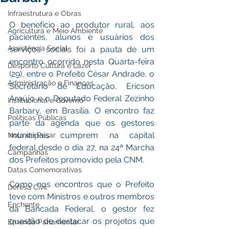
Infraestrutura e Obras
O benefício ao produtor rural, aos 
Agricultura e Meio Ambiente
pacientes, alunos e usuários dos 
Assistência Social
serviços sociais foi a pauta de um 
encontro ocorrido nesta Quarta-feira 
Desporto Cultura e Lazer
(29), entre o Prefeito César Andrade, o 
Administração e Finanças
Secretário de Educação, Ericson 
Araújo e o Deputado Federal Zezinho 
Institucional e Governo
Barbary, em Brasília. O encontro faz 
Políticas Públicas
parte da agenda que os gestores 
municipais cumprem na capital 
Nota de Pesar
federal desde o dia 27, na 24ª Marcha 
Campanhas
dos Prefeitos promovido pela CNM. 
Datas Comemorativas
Como nos encontros que o Prefeito 
Defesa Civil
teve com Ministros e outros membros 
Enchente
da Bancada Federal, o gestor fez 
questão de destacar os projetos que 
Emenda Parlamentar