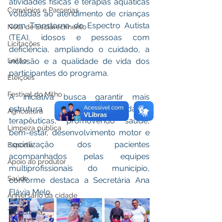
atividades físicas e terapias aquáticas 
Convênios e Parcerias
voltadas ao atendimento de crianças 
com Transtorno do Espectro Autista 
Nota de Esclarecimento
(TEA), idosos e pessoas com 
Licitações
deficiência, ampliando o cuidado, a 
Leilão
inclusão e a qualidade de vida dos 
participantes do programa.
Eleições
Festival do Milho
A iniciativa busca garantir mais 
estrutura para as atividades 
Agricultura
terapêuticas, promovendo saúde, 
Limpeza pública
bem-estar, desenvolvimento motor e 
socialização dos pacientes 
Esporte
acompanhados pelas equipes 
Apoio ao produtor
multiprofissionais do município, 
Saúde
conforme destaca a Secretária Ana 
Flávia Melo.
Aniversário da cidade
Tecnologia