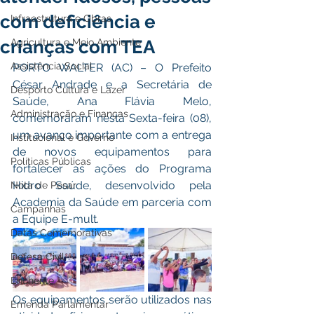
com deficiência e
Infraestrutura e Obras
crianças com TEA
Agricultura e Meio Ambiente
Assistência Social
PORTO WALTER (AC) – O Prefeito 
César Andrade e a Secretária de 
Desporto Cultura e Lazer
Saúde, Ana Flávia Melo, 
Administração e Finanças
comemoraram nesta Sexta-feira (08), 
um avanço importante com a entrega 
Institucional e Governo
de novos equipamentos para 
Políticas Públicas
fortalecer as ações do Programa 
Hidro Saúde, desenvolvido pela 
Nota de Pesar
Academia da Saúde em parceria com 
Campanhas
a Equipe E-mult.
Datas Comemorativas
Defesa Civil
Enchente
Os equipamentos serão utilizados nas 
Emenda Parlamentar