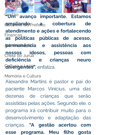
Meio Ambiente
Gestão
“Um avanço importante. Estamos 
ampliando a cobertura de 
Gabinete do Prefeito
atendimento e ações e fortalecendo 
Finanças
as políticas públicas de acesso, 
permanência e assistência aos 
Administração
nossos idosos, pessoas com 
Cheia do Juruá
deficiência e crianças neuro 
Cultura e Lazer
divergentes”, 
enfatiza.
Memória e Cultura
Alexandre Martins é pastor e pai do 
paciente Marcos Vinícius, uma das 
dezenas de crianças que serão 
assistidas pelas ações. Segundo ele, o 
programa irá contribuir muito para o 
desenvolvimento e adaptação das 
crianças. 
“A gestão acertou com 
esse programa. Meu filho gosta 