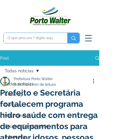
Post
Todas notícias
Prefeitura Porto Walter
Todas notícias
8 de mai.
1 min de leitura
Prefeito e Secretária
Covid-19
fortalecem programa
Dengue
hidro saúde com entrega
Vacinômetro
de equipamentos para
Saúde e Saneamento
atender idosos, pessoas
Educação