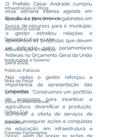
O Prefeito César Andrade cumpriu 
Infraestrutura e Obras
essa semana intensa agenda em 
Brasília. Ao percorrer os gabinetes em 
Agricultura e Meio Ambiente
busca de recursos para o município, 
Assistência Social
o gestor estreitou relações e 
Desporto Cultura e Lazer
apresentou as propostas que devem 
ser indicadas pelos parlamentares 
Administração e Finanças
federais no Orçamento Geral da União 
Institucional e Governo
para 2024.
Políticas Públicas
Nas visitas o gestor reforçou a 
Nota de Pesar
importância da apresentação das 
Campanhas
propostas. "Construímos um portfólio 
de propostas para incentivar a 
Datas Comemorativas
agricultura, diversificar a produção, 
Defesa Civil
aumentar a oferta de serviços de 
saúde, assegurar ações e conquistas 
Enchente
na educação, em infraestrutura e 
Emenda Parlamentar
obras, além de apoiar as ações de 