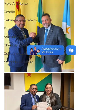
Meio Ambiente
Gestão
Gabinete do Prefeito
Finanças
Administração
Cheia do Juruá
Cultura e Lazer
Memória e Cultura