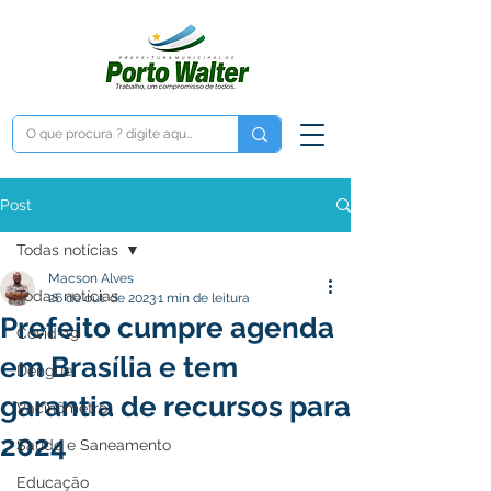
Post
Todas notícias
Macson Alves
Todas notícias
26 de out. de 2023
1 min de leitura
Prefeito cumpre agenda
Covid-19
em Brasília e tem
Dengue
garantia de recursos para
Vacinômetro
2024
Saúde e Saneamento
Educação