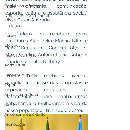
meio ambiente, comunicação, 
Convênios e Parcerias
esporte, cultura e assistência social", 
Nota de Esclarecimento
disse César Andrade.
Licitações
O Prefeito foi recebido pelos 
Leilão
senadores Alan Rick e Márcio Bittar, e 
Eleições
pelos Deputados Coronel Ulysses, 
Meire Serafim, Antônia Lúcia, Roberto 
Festival do Milho
Duarte e Zezinho Barbary. 
Agricultura
Limpeza pública
“Fomos bem recebidos, tivemos 
garantia na análise das propostas e 
Esporte
esperamos indicações dos 
Apoio ao produtor
parlamentares para continuarmos 
trabalhando e melhorando a vida da 
Saúde
nossa população”, finalizou o gestor.
Aniversário da cidade
Tecnologia