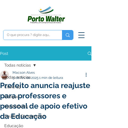
Post
Todas notícias
Macson Alves
Todas notícias
5 de fev. de 2025
1 min de leitura
Prefeito anuncia reajuste
Covid-19
para professores e
Dengue
pessoal de apoio efetivo
Vacinômetro
da Educação
Saúde e Saneamento
Educação