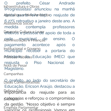
O prefeito César Andrade 
Infraestrutura e Obras
(Progressistas) anunciou na manhã 
desta quarta-feira (05), o reajuste de 
Agricultura e Meio Ambiente
6,27% retroativo a janeiro deste ano. A 
Assistência Social
medida contempla professores 
Desporto Cultura e Lazer
efetivos e pessoal de apoio de toda a 
rede municipal de ensino. O 
Administração e Finanças
pagamento acontece após o 
Institucional e Governo
município receber a portaria do 
Ministério da Educação (MEC) que 
Políticas Públicas
reajusta o Piso Nacional do 
Nota de Pesar
Magistério.
Campanhas
O prefeito, ao lado do secretário de 
Datas Comemorativas
Educação, Ericson Araújo, destacou a 
Defesa Civil
importância do reajuste para as 
categorias e reforçou o compromisso 
Enchente
da gestão. “Nosso objetivo é sempre 
Emenda Parlamentar
valorizar os profissionais. Vamos em 