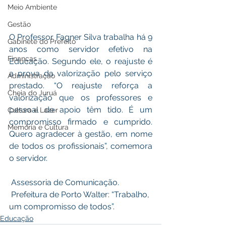
Meio Ambiente
Gestão
O Professor Fagner Silva trabalha há 9 
Gabinete do Prefeito
anos como servidor efetivo na 
Finanças
Educação. Segundo ele, o reajuste é 
a prova da valorização pelo serviço 
Administração
prestado. “O reajuste reforça a 
Cheia do Juruá
valorização que os professores e 
pessoal de apoio têm tido. É um 
Cultura e Lazer
compromisso firmado e cumprido. 
Memória e Cultura
Quero agradecer à gestão, em nome 
de todos os profissionais”, comemora 
o servidor.
 Assessoria de Comunicação.
 Prefeitura de Porto Walter: “Trabalho, 
um compromisso de todos”.
Educação