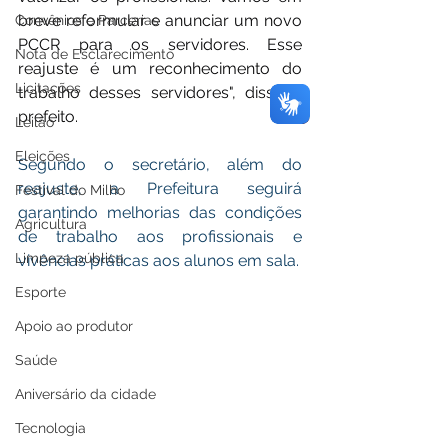
breve reformular e anunciar um novo 
Convênios e Parcerias
PCCR para os servidores. Esse 
Nota de Esclarecimento
reajuste é um reconhecimento do 
Licitações
trabalho desses servidores", disse o 
prefeito.
Leilão
Eleições
Segundo o secretário, além do 
reajuste, a Prefeitura seguirá 
Festival do Milho
garantindo melhorias das condições 
Agricultura
de trabalho aos profissionais e 
Limpeza pública
vivências práticas aos alunos em sala.
Esporte
Apoio ao produtor
Saúde
Aniversário da cidade
Tecnologia