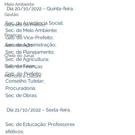
Meio Ambiente
 Dia 20/10/2022 – Quinta-feira.
Gestão
Sec. de Assistência Social;
Gabinete do Prefeito
Sec. de Meio Ambiente;
Finanças
Gab. do Vice-Prefeito;
Sec. de Administração;
Administração
Sec. de Planejamento;
Cheia do Juruá
Sec. de Agricultura;
Cultura e Lazer
Sec. de Finanças
Gab. do Prefeito;
Memória e Cultura
Conselho Tutelar;
Procuradoria;
Sec. de Obras;
 Dia 21/10/2022 – Sexta-feira.
Sec. de Educação: Professores 
efetivos;