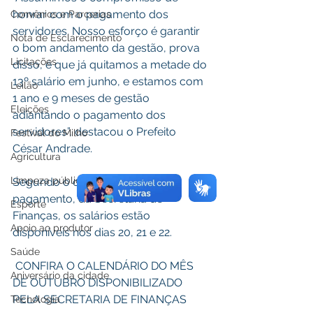
honrar com o pagamento dos 
Convênios e Parcerias
servidores. Nosso esforço é garantir 
Nota de Esclarecimento
o bom andamento da gestão, prova 
Licitações
disso, é que já quitamos a metade do 
13º salário em junho, e estamos com 
Leilão
1 ano e 9 meses de gestão 
Eleições
adiantando o pagamento dos 
servidores”, destacou o Prefeito 
Festival do Milho
César Andrade.
Agricultura
Limpeza pública
Segundo o cronograma de 
pagamento, da Secretaria de 
Esporte
Finanças, os salários estão 
Apoio ao produtor
disponíveis nos dias 20, 21 e 22.
Saúde
 CONFIRA O CALENDÁRIO DO MÊS 
Aniversário da cidade
DE OUTUBRO DISPONIBILIZADO 
PELA SECRETARIA DE FINANÇAS
Tecnologia