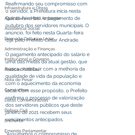
Reafirmando seu compromisso com 
Infraestrutura e Obras
o servidor, a Prefeitura inicia nesta 
Quinta-feira (20), o pagamento de 
Agricultura e Meio Ambiente
outubro dos servidores municipais. O 
Assistência Social
anúncio, foi feito nesta Quarta-feira 
Desporto Cultura e Lazer
(19), pelo Prefeito César Andrade.
Administração e Finanças
O pagamento antecipado do salário é 
Institucional e Governo
uma das metas da atual gestão, que 
busca contribuir com a melhoria da 
Políticas Públicas
qualidade de vida da população e 
Nota de Pesar
com o aquecimento da economia 
Campanhas
local. Com esse propósito, o Prefeito 
reafirma o processo de valorização 
Datas Comemorativas
dos servidores públicos que deste 
Defesa Civil
janeiro de 2021 recebem seus 
vencimentos antecipados.
Enchente
Emenda Parlamentar
“Assumimos o compromisso de 