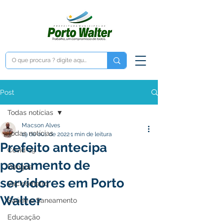
Post
Todas notícias
Macson Alves
Todas notícias
19 de out. de 2022
1 min de leitura
Prefeito antecipa
Covid-19
pagamento de
Dengue
servidores em Porto
Vacinômetro
Walter
Saúde e Saneamento
Educação