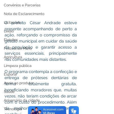
Convênios e Parcerias
Nota de Esclarecimento
Licitações
O prefeito César Andrade esteve 
presente acompanhando de perto a 
Leilão
ação, reforçando o compromisso da 
Eleições
gestão municipal em cuidar da saúde 
da população e garantir acesso a 
Festival do Milho
serviços essenciais, principalmente 
Agricultura
nas comunidades mais distantes.
Limpeza pública
O programa contempla a confecção e 
Esporte
entrega de próteses dentárias de 
Apoio ao produtor
forma totalmente gratuita, 
beneficiando moradores que, muitas 
Saúde
vezes, não teriam condições de arcar 
Aniversário da cidade
com o custo do procedimento. Além 
da melhoria estética, o serviço 
Tecnologia