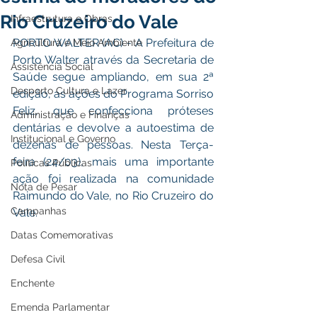
Rio Cruzeiro do Vale
Infraestrutura e Obras
PORTO WALTER (AC) - A Prefeitura de 
Agricultura e Meio Ambiente
Porto Walter através da Secretaria de 
Assistência Social
Saúde segue ampliando, em sua 2ª 
Desporto Cultura e Lazer
edição, as ações do Programa Sorriso 
Feliz, que confecciona próteses 
Administração e Finanças
dentárias e devolve a autoestima de 
Institucional e Governo
dezenas de pessoas. Nesta Terça-
feira (24/03), mais uma importante 
Políticas Públicas
ação foi realizada na comunidade 
Nota de Pesar
Raimundo do Vale, no Rio Cruzeiro do 
Campanhas
Vale.
Datas Comemorativas
Defesa Civil
Enchente
Emenda Parlamentar