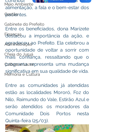
contribui diretamente para a 
Meio Ambiente
alimentação, a fala e o bem-estar dos 
Gestão
pacientes.
Gabinete do Prefeito
Entre os beneficiados, dona Marizete 
Finanças
destacou a importância da ação, e 
agradeceu ao Prefeito. Ela celebrou a 
Administração
oportunidade de voltar a sorrir com 
Cheia do Juruá
mais confiança, ressaltando que o 
programa representa uma mudança 
Cultura e Lazer
significativa em sua qualidade de vida.
Memória e Cultura
Entre as comunidades já atendidas 
estão as localidades Mororó, Foz do 
Nilo, Raimundo do Vale, Estirão Azul e 
serão atendidos os moradores da 
Comunidade Dois Portos nesta 
Quinta-feira (25/03).