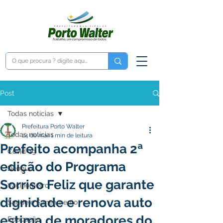
Post
Todas notícias
Prefeitura Porto Walter
Todas notícias
24 de mar.
1 min de leitura
Prefeito acompanha 2ª
Covid-19
edição do Programa
Dengue
Sorriso Feliz que garante
Vacinômetro
dignidade e renova auto
Saúde e Saneamento
estima de moradores do
Educação