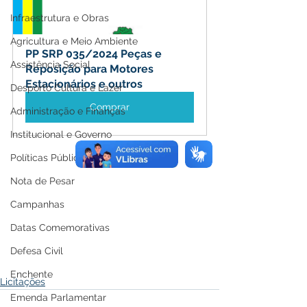
Infraestrutura e Obras
Agricultura e Meio Ambiente
PP SRP 035/2024 Peças e 
Assistência Social
Reposição para Motores 
Estacionários e outros
Desporto Cultura e Lazer
Comprar
Administração e Finanças
Institucional e Governo
Políticas Públicas
Nota de Pesar
Campanhas
Datas Comemorativas
Defesa Civil
Enchente
Licitações
Emenda Parlamentar