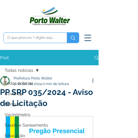
Post
Todas notícias
Prefeitura Porto Walter
Todas notícias
4 de set. de 2024
0 min de leitura
PP SRP 035/2024 - Aviso
Covid-19
de Licitação
Dengue
Vacinômetro
Saúde e Saneamento
Educação