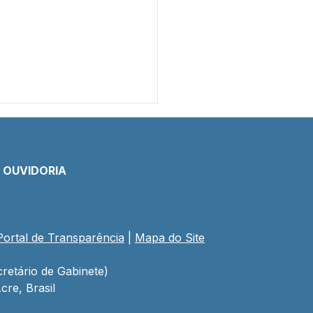
E OUVIDORIA
Portal de Transparência
 | 
Mapa do Site
mada Pública
8/2025 - Aviso de
tação
retário de Gabinete)
cre, Brasil