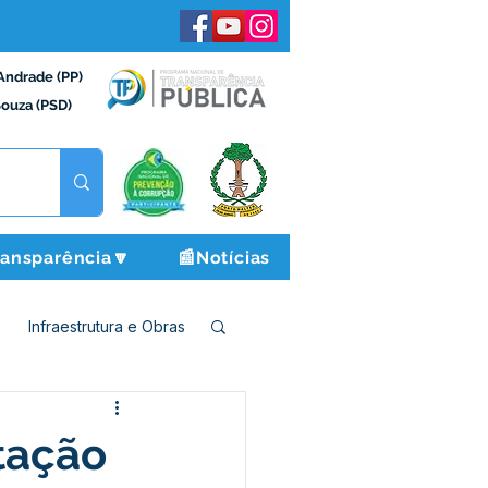
Andrade (PP)
Souza (PSD)
ransparência🔽
📰Notícias
Infraestrutura e Obras
o e Finanças
tação