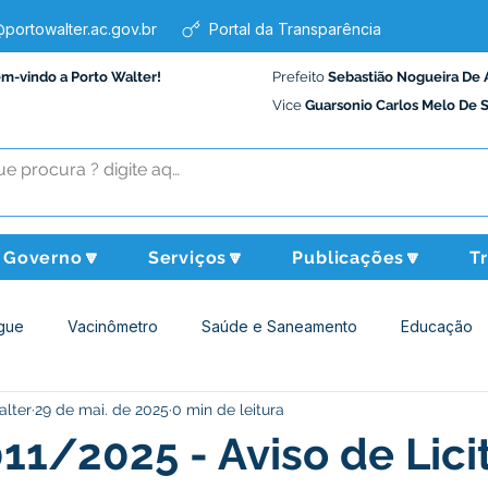
portowalter.ac.gov.br
Portal da Transparência
em-vindo a Porto Walter!
Prefeito
Sebastião Nogueira De 
Vice
Guarsonio Carlos Melo De 
Governo🔽
Serviços🔽
Publicações🔽
T
gue
Vacinômetro
Saúde e Saneamento
Educação
alter
29 de mai. de 2025
0 min de leitura
Assistência Social
Desporto Cultura e Lazer
Administraçã
11/2025 - Aviso de Lici