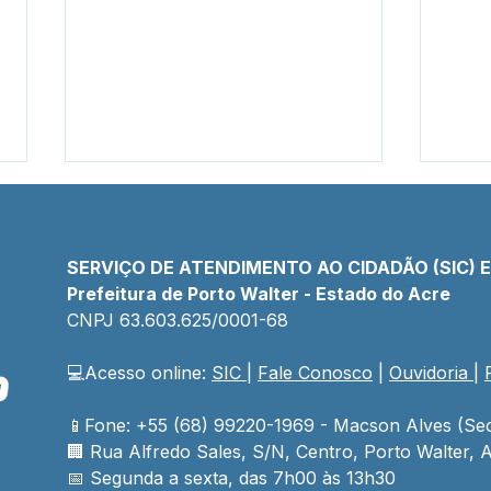
SERVIÇO DE ATENDIMENTO AO CIDADÃO (SIC) 
Prefeitura de Porto Walter - Estado do Acre
CNPJ 
63.603.625/0001-68
💻Acesso online: 
SIC 
| 
Fale Conosco
 | 
Ouvidoria
| 
PP SRP 019/2025 - Aviso de
Cha
Licitação
N°00
Lici
📱Fone: +55 (68) 99220-1969 - Macson Alves (Sec
🏢 
Rua Alfredo Sales, S/N, Centro, Porto Walter, A
📅 Segunda a sexta, das 7h00 às 13h30