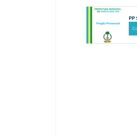
Institucional e Governo
Polít
PP 
Defesa Civil
Enchente
C
Licitações
Leilão
Eleiç
Apoio ao produtor
Saúde