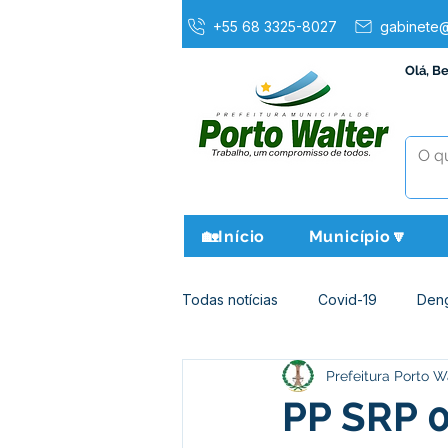
+55 68 3325-8027
gabinete@
Olá, B
🏡Início
Município🔽
Todas notícias
Covid-19
Den
Prefeitura Porto W
Agricultura e Meio Ambiente
PP SRP 0