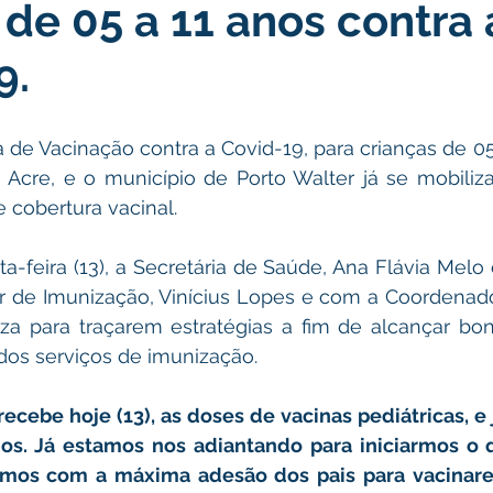
 de 05 a 11 anos contra 
icas Públicas
Nota de Pesar
Campanhas
Datas Come
9.
Emenda Parlamentar
Convênios e Parcerias
Nota de Escl
o Acre, e o município de Porto Walter já se mobiliza
ões
Festival do Milho
Agricultura
Limpeza pública
 cobertura vacinal. 
Aniversário da cidade
 de Imunização, Vinícius Lopes e com a Coordenado
za para traçarem estratégias a fim de alcançar bon
 dos serviços de imunização. 
ecebe hoje (13), as doses de vacinas pediátricas, e já
os. Já estamos nos adiantando para iniciarmos o q
amos com a máxima adesão dos pais para vacinare