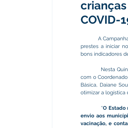
crianças
Institucional e Governo
Polít
COVID-1
Defesa Civil
Enchente
            A Campanha de Vacinação contra a Covid-19, para crianças de 05 a 11 anos está 
prestes a iniciar n
Licitações
Leilão
Eleiç
bons indicadores de
            Nesta Quinta-feira (13), a Secretária de Saúde, Ana Flávia Melo esteve reunida 
Apoio ao produtor
Saúde
com o Coordenador
Básica, Daiane Sou
otimizar a logística
            “
O Estado r
envio aos municípi
vacinação, e cont