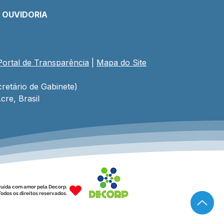
E OUVIDORIA
Portal de Transparência
 | 
Mapa do Site
e vai atender 9
nidades rurais em
 um itinerante nos rios
retário de Gabinete)
arapés do Alto Juruá.
cre, Brasil
ruída com amor pela Decorp.
odos os direitos reservados.