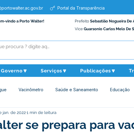
portowalter.ac.gov.br
Portal da Transparência
em-vindo a Porto Walter!
Prefeito
Sebastião Nogueira De 
Vice
Guarsonio Carlos Melo De 
Governo🔽
Serviços🔽
Publicações🔽
T
gue
Vacinômetro
Saúde e Saneamento
Educação
e jan. de 2022
1 min de leitura
Assistência Social
Desporto Cultura e Lazer
Administraçã
lter se prepara para va