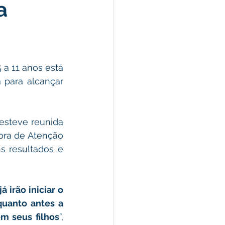
a
morativas
arecimento
 para alcançar 
Esporte
ra de Atenção 
s resultados e 
 irão iniciar o 
uanto antes a 
m seus filhos
”, 