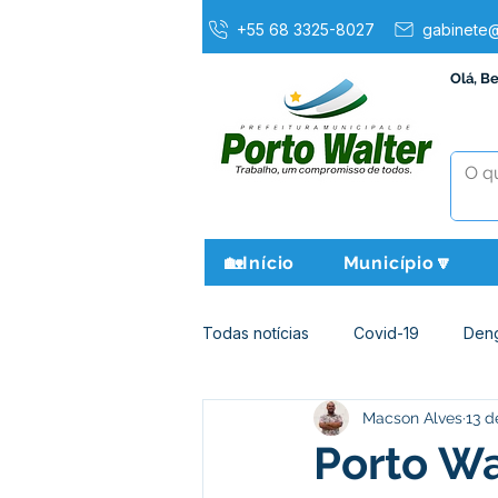
+55 68 3325-8027
gabinete@
Olá, B
🏡Início
Município🔽
Todas notícias
Covid-19
Den
Macson Alves
13 d
Agricultura e Meio Ambiente
Porto Wa