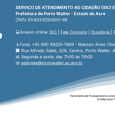
SERVIÇO DE ATENDIMENTO AO CIDADÃO (SIC) 
Prefeitura de Porto Walter - Estado do Acre
CNPJ 
63.603.625/0001-68
💻Acesso online: 
SIC 
| 
Fale Conosco
 | 
Ouvidoria
| 
Servidores da saúde
Saúd
participam de formação
comu
para combater desnutrição
mais
📱Fone: +55 (68) 99220-1969 - Macson Alves (Sec
infantil no SUS
e ig
🏢 
Rua Alfredo Sales, S/N, Centro, Porto Walter, A
📅 Segunda a sexta, das 7h00 às 13h30
📧 
gabinete@
portowalter
.ac.gov.br
Ferramenta de Transparência const
© 2009-2022. T