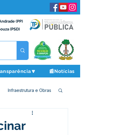
Andrade (PP)
Souza (PSD)
ransparência🔽
📰Notícias
Infraestrutura e Obras
o e Finanças
cinar