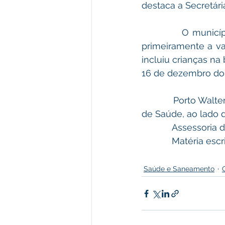
destaca a Secretária
            O município seguirá a recomendação do Ministério da Saúde que preconiza 
primeiramente a va
incluiu crianças na
16 de dezembro do
            Porto Walter prevê a aplicação para a próxima Quarta-feira, dia 19, na Secretaria 
de Saúde, ao lado 
            Asse
            Maté
Saúde e Saneamento