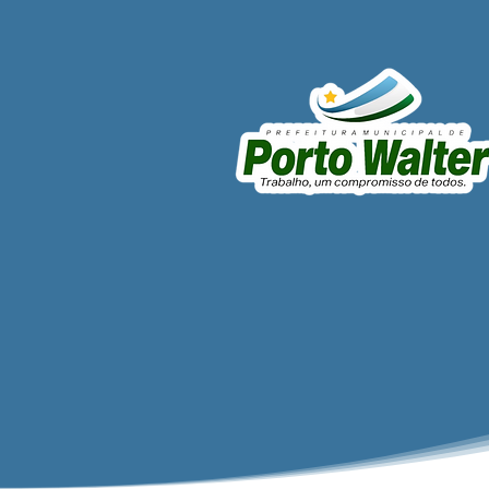
Prefeito César anuncia
recuperação da UBS do
Besouro e reforça
investimentos na saúde
rural