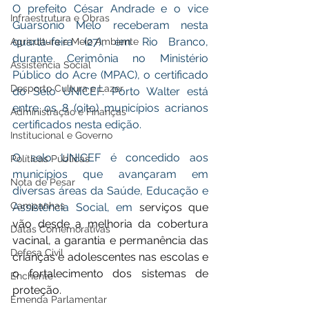
O prefeito César Andrade e o vice 
Infraestrutura e Obras
Guarsônio Melo receberam nesta 
quarta-feira (27), em Rio Branco, 
Agricultura e Meio Ambiente
durante Cerimônia no Ministério 
Assistência Social
Público do Acre (MPAC), o certificado 
Desporto Cultura e Lazer
do Selo UNICEF. Porto Walter está 
entre os 8 (oito) municípios acrianos 
Administração e Finanças
certificados nesta edição.
Institucional e Governo
O selo UNICEF é concedido aos 
Políticas Públicas
municípios que avançaram em 
Nota de Pesar
diversas áreas da Saúde, Educação e 
Campanhas
Assistência Social, em 
serviços que 
vão desde a melhoria da cobertura 
Datas Comemorativas
vacinal, a garantia e permanência das 
Defesa Civil
crianças e adolescentes nas escolas e 
o fortalecimento dos sistemas de 
Enchente
proteção.
Emenda Parlamentar