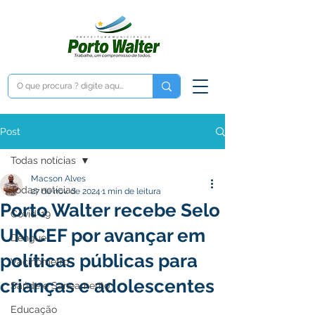
Post
Todas notícias
Macson Alves
Todas notícias
27 de nov. de 2024
1 min de leitura
Porto Walter recebe Selo
Covid-19
UNICEF por avançar em
Dengue
políticas públicas para
Vacinômetro
crianças e adolescentes
Saúde e Saneamento
Educação