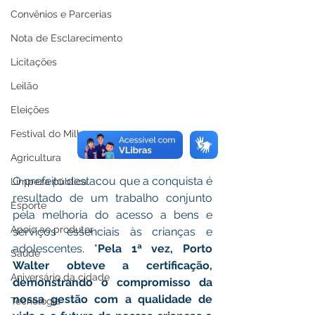
Convênios e Parcerias
Nota de Esclarecimento
Licitações
Leilão
Eleições
Festival do Milho
Agricultura
O prefeito destacou que a conquista é 
Limpeza pública
resultado de um trabalho conjunto 
Esporte
pela melhoria do acesso a bens e 
Apoio ao produtor
serviços essenciais às crianças e 
adolescentes. "
Pela 1ª vez, Porto 
Saúde
Walter obteve a certificação, 
Aniversário da cidade
demonstrando o compromisso da 
nossa gestão com a qualidade de 
Tecnologia