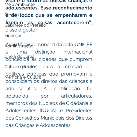
vida e o futuro de nossas crianças e 
Meio Ambiente
adolescentes. Esse reconhecimento 
Gestão
é de todos que se empenharam e 
fizeram as coisas acontecerem”
, 
Gabinete do Prefeito
disse o gestor.
Finanças
A certificação concedida pela UNICEF 
Administração
é uma distinção internacional 
Cheia do Juruá
concedida às cidades que cumprem 
os requisitos para a criação de 
Cultura e Lazer
políticas públicas que promovam e 
Memória e Cultura
consolidam os direitos das crianças e 
adolescentes. A certificação foi 
aplaudida por articuladores, 
membros dos Núcleos de Cidadania e 
Adolescentes (NUCA) e Presidentes 
dos Conselhos Municipais dos Direitos 
das Crianças e Adolescentes.