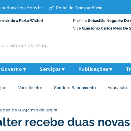
portowalter.ac.gov.br
Portal da Transparência
em-vindo a Porto Walter!
Prefeito
Sebastião Nogueira De 
Vice
Guarsonio Carlos Melo De 
Governo🔽
Serviços🔽
Publicações🔽
T
gue
Vacinômetro
Saúde e Saneamento
Educação
e dez. de 2024
1 min de leitura
Assistência Social
Desporto Cultura e Lazer
Administraçã
lter recebe duas novas