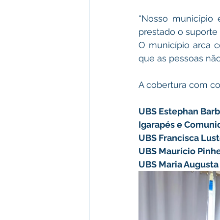
“Nosso município 
prestado o suporte
O município arca c
que as pessoas não
A cobertura com co
UBS Estephan Barba
Igarapés e Comunida
UBS Francisca Lust
UBS Maurício Pinhei
UBS Maria Augusta e