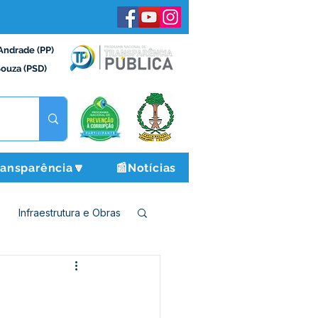
Andrade (PP)
Souza (PSD)
ransparência🔽
📰Notícias
Infraestrutura e Obras
o e Finanças