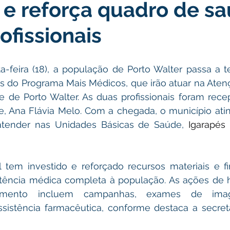
e reforça quadro de s
icas Públicas
Nota de Pesar
Campanhas
Datas Come
ofissionais
Emenda Parlamentar
Convênios e Parcerias
Nota de Escl
ta-feira (18), a população de Porto Walter passa a te
 do Programa Mais Médicos, que irão atuar na Atenç
ões
Festival do Milho
Agricultura
Limpeza pública
e de Porto Walter. As duas profissionais foram rece
e, Ana Flávia Melo. Com a chegada, o município atin
 atender nas Unidades Básicas de Saúde, 
Igarapés
Aniversário da cidade
 tem investido e reforçado recursos materiais e fi
stência médica completa à população. As ações de 
dimento incluem campanhas, exames de ima
ssistência farmacêutica, conforme destaca a secretá