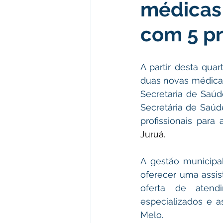
médicas 
Institucional e Governo
Polít
com 5 pr
Defesa Civil
Enchente
A partir desta quar
duas novas médicas
Licitações
Leilão
Eleiç
Secretaria de Saúd
Secretária de Saúd
profissionais para
Apoio ao produtor
Saúde
Juruá.
A gestão municipal
oferecer uma assi
oferta de aten
especializados e a
Melo.