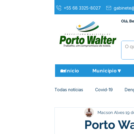
+55 68 3325-8027
gabinete@
Olá, B
🏡Início
Município🔽
Todas notícias
Covid-19
Den
Macson Alves
19 d
Agricultura e Meio Ambiente
Porto Wa