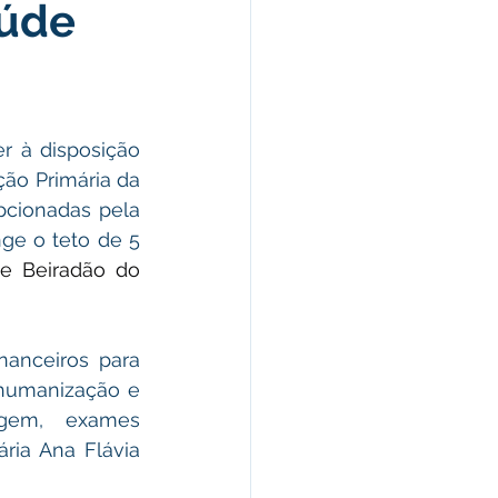
aúde
morativas
arecimento
r à disposição 
ão Primária da 
Esporte
pcionadas pela 
ge o teto de 5 
 e Beiradão do 
nanceiros para 
humanização e 
gem, exames 
ria Ana Flávia 