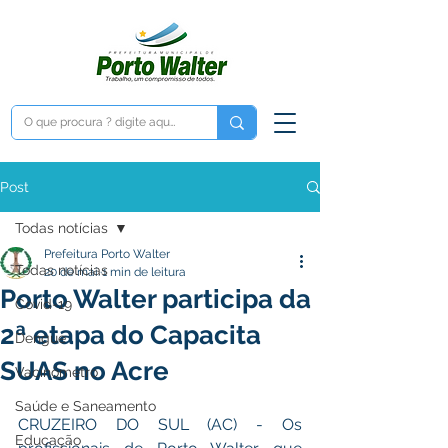
Post
Todas notícias
Prefeitura Porto Walter
Todas notícias
20 de mai.
1 min de leitura
Porto Walter participa da
Covid-19
2ª etapa do Capacita
Dengue
SUAS no Acre
Vacinômetro
Saúde e Saneamento
CRUZEIRO DO SUL (AC) - Os 
Educação