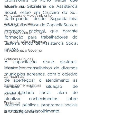
profissionais de Porto Walter que 
atuam na Secretaria de Assistência 
Infraestrutura e Obras
Social, estão em Cruzeiro do Sul, 
Agricultura e Meio Ambiente
participando desde Segunda-feira 
Assistência Social
(18/05), da 2ª fase do CapacitaSuas, o 
programa nacional que garante 
Desporto Cultura e Lazer
formação para trabalhadores do 
Administração e Finanças
Sistema Único de Assistência Social 
(SUAS).
Institucional e Governo
Políticas Públicas
A capacitação reúne gestores, 
técnicos e conselheiros de diversos 
Nota de Pesar
municípios acreanos, com o objetivo 
Campanhas
de aperfeiçoar o atendimento às 
Datas Comemorativas
famílias em situação de 
vulnerabilidade social, além de 
Defesa Civil
atualizar conhecimentos sobre 
Enchente
políticas públicas, programas sociais 
e estratégias de acolhimento.
Emenda Parlamentar