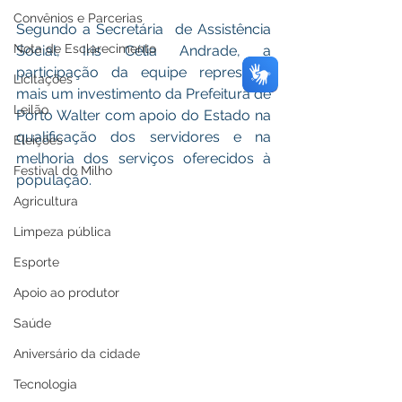
Convênios e Parcerias
Segundo a Secretária  de Assistência 
Nota de Esclarecimento
Social, Iris Célia Andrade, a 
participação da equipe representa 
Licitações
mais um investimento da Prefeitura de 
Leilão
Porto Walter com apoio do Estado na 
qualificação dos servidores e na 
Eleições
melhoria dos serviços oferecidos à 
Festival do Milho
população.
Agricultura
Limpeza pública
Esporte
Apoio ao produtor
Saúde
Aniversário da cidade
Tecnologia