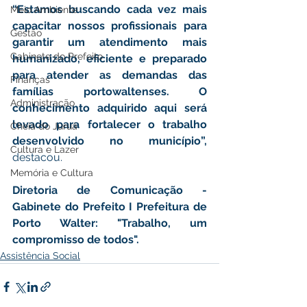
“Estamos buscando cada vez mais 
Meio Ambiente
capacitar nossos profissionais para 
Gestão
garantir um atendimento mais 
Gabinete do Prefeito
humanizado, eficiente e preparado 
para atender as demandas das 
Finanças
famílias portowaltenses. O 
Administração
conhecimento adquirido aqui será 
levado para fortalecer o trabalho 
Cheia do Juruá
desenvolvido no município”, 
Cultura e Lazer
destacou.
Memória e Cultura
Diretoria de Comunicação - 
Gabinete do Prefeito I Prefeitura de 
Porto Walter: "Trabalho, um 
compromisso de todos". 
Assistência Social