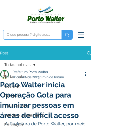
Post
Todas notícias
Prefeitura Porto Walter
Todas notícias
12 de set. de 2025
1 min de leitura
Porto Walter inicia
Covid-19
Operação Gota para
Dengue
imunizar pessoas em
Vacinômetro
áreas de difícil acesso
Saúde e Saneamento
A Prefeitura de Porto Walter, por meio 
Educação