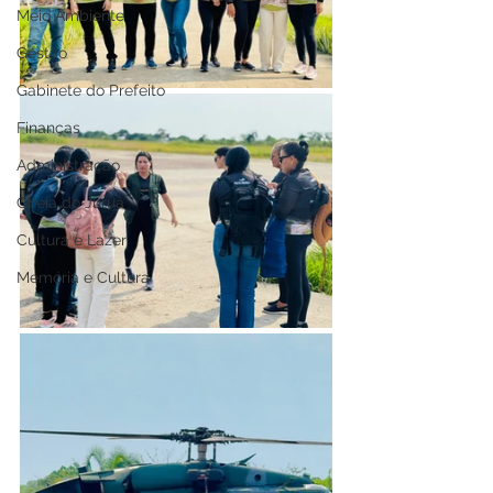
Meio Ambiente
Gestão
Gabinete do Prefeito
Finanças
Administração
Cheia do Juruá
Cultura e Lazer
Memória e Cultura