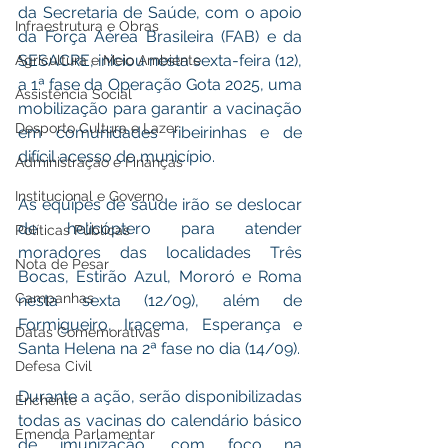
da Secretaria de Saúde, com o apoio 
Infraestrutura e Obras
da Força Aérea Brasileira (FAB) e da 
SESACRE, iniciou nesta sexta-feira (12), 
Agricultura e Meio Ambiente
a 1ª fase da Operação Gota 2025, uma 
Assistência Social
mobilização para garantir a vacinação 
Desporto Cultura e Lazer
em comunidades ribeirinhas e de 
difícil acesso do município.
Administração e Finanças
Institucional e Governo
As equipes de saúde irão se deslocar 
de helicóptero para atender 
Políticas Públicas
moradores das localidades Três 
Nota de Pesar
Bocas, Estirão Azul, Mororó e Roma 
Campanhas
nesta sexta (12/09), além de 
Formigueiro, Iracema, Esperança e 
Datas Comemorativas
Santa Helena na 2ª fase no dia (14/09).
Defesa Civil
Durante a ação, serão disponibilizadas 
Enchente
todas as vacinas do calendário básico 
Emenda Parlamentar
de imunização, com foco na 