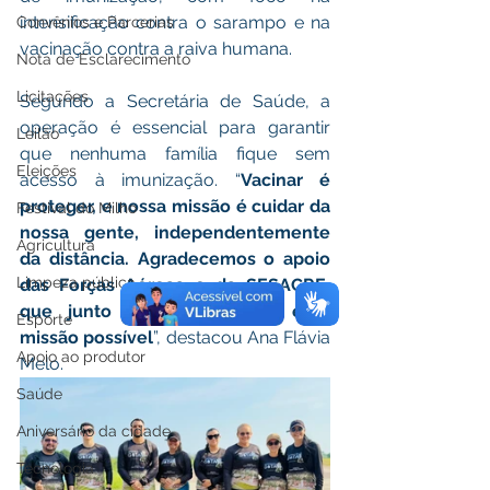
intensificação contra o sarampo e na 
Convênios e Parcerias
vacinação contra a raiva humana.
Nota de Esclarecimento
Licitações
Segundo a Secretária de Saúde, a 
operação é essencial para garantir 
Leilão
que nenhuma família fique sem 
Eleições
acesso à imunização. “
Vacinar é 
proteger, e nossa missão é cuidar da 
Festival do Milho
nossa gente, independentemente 
Agricultura
da distância. Agradecemos o apoio 
Limpeza pública
das Forças Aéreas e da SESACRE, 
que junto conosco tornam essa 
Esporte
missão possível
”, destacou Ana Flávia 
Apoio ao produtor
Melo.
Saúde
Aniversário da cidade
Tecnologia