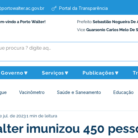
portowalter.ac.gov.br
Portal da Transparência
em-vindo a Porto Walter!
Prefeito
Sebastião Nogueira De 
Vice
Guarsonio Carlos Melo De 
Governo🔽
Serviços🔽
Publicações🔽
T
gue
Vacinômetro
Saúde e Saneamento
Educação
e jul. de 2023
1 min de leitura
Assistência Social
Desporto Cultura e Lazer
Administraçã
lter imunizou 450 pess