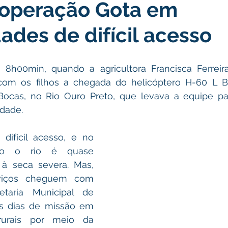
 operação Gota em
icas Públicas
Nota de Pesar
Campanhas
Datas Come
des de difícil acesso
Emenda Parlamentar
Convênios e Parcerias
Nota de Escl
 8h00min, quando a agricultora Francisca Ferreira
com os filhos a chegada do helicóptero H-60 L B
ões
Festival do Milho
Agricultura
Limpeza pública
ocas, no Rio Ouro Preto, que levava a equipe par
dade.  
Aniversário da cidade
difícil acesso, e no 
ão o rio é quase 
à seca severa. Mas, 
viços cheguem com 
etaria Municipal de 
s dias de missão em 
rurais por meio da 