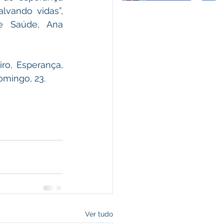
lvando vidas”, 
e Saúde, Ana 
o, Esperança, 
omingo, 23. 
Ver tudo