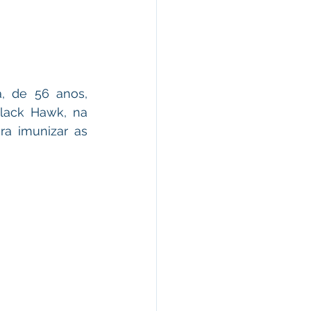
morativas
arecimento
, de 56 anos, 
lack Hawk, na 
Esporte
a imunizar as 