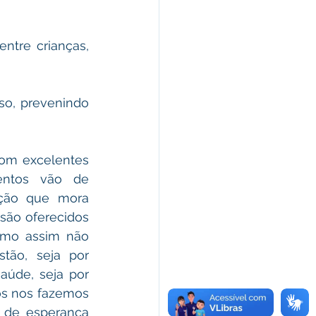
ntre crianças, 
so, prevenindo 
com excelentes 
entos vão de 
ção que mora 
são oferecidos 
mo assim não 
tão, seja por 
aúde, seja por 
s nos fazemos 
de esperança 