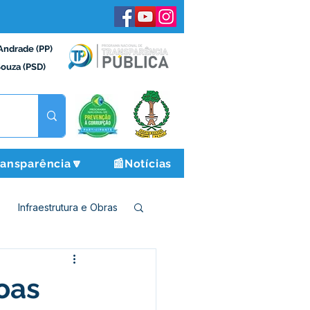
Andrade (PP)
Souza (PSD)
ransparência🔽
📰Notícias
Infraestrutura e Obras
o e Finanças
oas