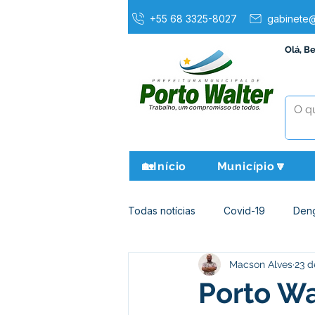
+55 68 3325-8027
gabinete@
Olá, B
🏡Início
Município🔽
Todas notícias
Covid-19
Den
Macson Alves
23 d
Agricultura e Meio Ambiente
Porto Wa