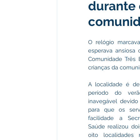
durante
Institucional e Governo
Polít
comunida
Defesa Civil
Enchente
O relógio marcava
esperava ansiosa 
Licitações
Leilão
Eleiç
Comunidade Três B
crianças da comuni
Apoio ao produtor
Saúde
A localidade é de 
período do ver
inavegável devido 
para que os ser
facilidade a Secr
Saúde realizou doi
oito localidades 