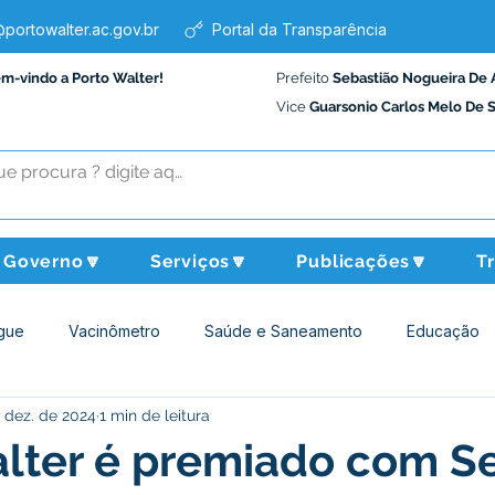
portowalter.ac.gov.br
Portal da Transparência
em-vindo a Porto Walter!
Prefeito
Sebastião Nogueira De 
Vice
Guarsonio Carlos Melo De 
Governo🔽
Serviços🔽
Publicações🔽
T
gue
Vacinômetro
Saúde e Saneamento
Educação
 dez. de 2024
1 min de leitura
Assistência Social
Desporto Cultura e Lazer
Administraçã
lter é premiado com S