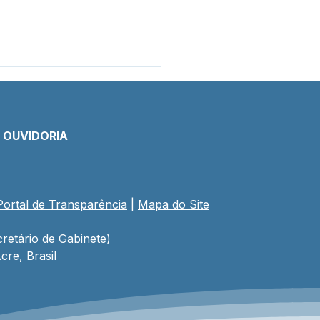
E OUVIDORIA
Portal de Transparência
 | 
Mapa do Site
letivo da zona rural
eça com ação
atégica da Prefeitura
retário de Gabinete)
 qualificar professores
cre, Brasil
Educação do Campo