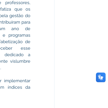
professores, 
fatiza que os 
pela gestão do 
tribuíram para 
 um ano de 
 e programas 
fabetização de 
ceber esse 
 dedicado a 
nte vislumbre 
.
 implementar 
em índices da 