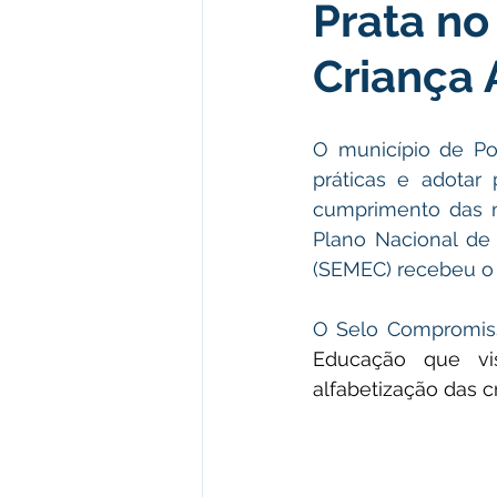
Prata n
Institucional e Governo
Polít
Criança 
Defesa Civil
Enchente
O município de Po
práticas e adotar 
Licitações
Leilão
Eleiç
cumprimento das m
Plano Nacional de
(SEMEC) recebeu o
Apoio ao produtor
Saúde
O Selo Compromis
Educação que vi
alfabetização das cr