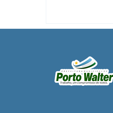
Porto Walter conquista 3º
lugar em evolução da
Alfabetização no Acre