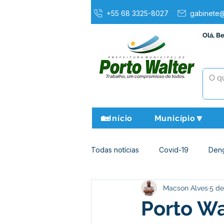
+55 68 3325-8027
gabinete@
Olá, B
🏡Início
Município🔽
Todas notícias
Covid-19
Den
Macson Alves
5 de
Agricultura e Meio Ambiente
Porto Wa