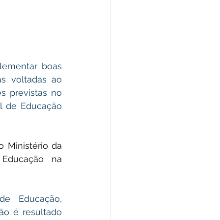
morativas
arecimento
lementar boas 
as voltadas ao 
Esporte
 previstas no 
l de Educação 
 Ministério da 
 Educação na 
de Educação, 
ão é resultado 