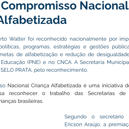
o Compromisso Nacional
icas Públicas
Nota de Pesar
Campanhas
Datas Come
Alfabetizada
Emenda Parlamentar
Convênios e Parcerias
Nota de Escl
rto Walter foi reconhecido nacionalmente por imp
políticas, programas, estratégias e gestões públic
ões
Festival do Milho
Agricultura
Limpeza pública
etas de alfabetização e redução de desigualdades
 Educação (PNE) e no CNCA. A Secretaria Municipa
 SELO PRATA, pelo reconhecimento.
Aniversário da cidade
so 
Nacional Criança Alfabetizada é uma iniciativa do
sa reconhecer o trabalho das Secretarias de
ianças brasileiras.
Segundo o secretário 
Ericson Araújo, a premiaç