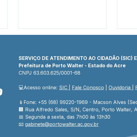
SERVIÇO DE ATENDIMENTO AO CIDADÃO (SIC) 
Prefeitura de Porto Walter - Estado do Acre
CNPJ 
63.603.625/0001-68
💻Acesso online: 
SIC 
| 
Fale Conosco
 | 
Ouvidoria
| 
Prefeito e Secretário
Ano 
reúnem 85 catraieiros e
com
asseguram transporte
estr
📱Fone: +55 (68) 99220-1969 - Macson Alves (Sec
escolar para toda a rede
para
🏢 
Rua Alfredo Sales, S/N, Centro, Porto Walter, A
escolar rural
da 
📅 Segunda a sexta, das 7h00 às 13h30
📧 
gabinete@
portowalter
.ac.gov.br