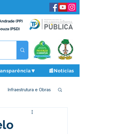
Andrade (PP)
Souza (PSD)
ransparência🔽
📰Notícias
Infraestrutura e Obras
o e Finanças
elo