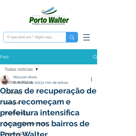
Post
Todas notícias
Macson Alves
Todas notícias
8 de mar. de 2023
1 min de leitura
Obras de recuperação de
Covid-19
ruas recomeçam e
Dengue
prefeitura intensifica
Vacinômetro
roçagem nos bairros de
Saúde e Saneamento
Porto Walter
Educação