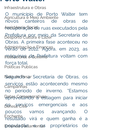
Infraestrutura e Obras
O município de Porto Walter tem 
Agricultura e Meio Ambiente
novos canteiros de obras de 
Assistência Social
recuperação de ruas executados pela 
Prefeitura por meio da Secretaria de 
Desporto Cultura e Lazer
Obras. A primeira fase aconteceu no 
Administração e Finanças
verão de 2022. Agora, em 2023, as 
máquinas da Prefeitura voltam com 
Institucional e Governo
força total. 
Políticas Públicas
Segundo a Secretaria de Obras, os 
Nota de Pesar
serviços estão acontecendo mesmo 
Campanhas
no período de inverno. “Estamos 
Datas Comemorativas
aproveitando a estiagem para iniciar 
os serviços emergenciais e aos 
Defesa Civil
poucos vamos avançando. O 
Enchente
resultado virá e quem ganha é a 
população e os proprietários de 
Emenda Parlamentar