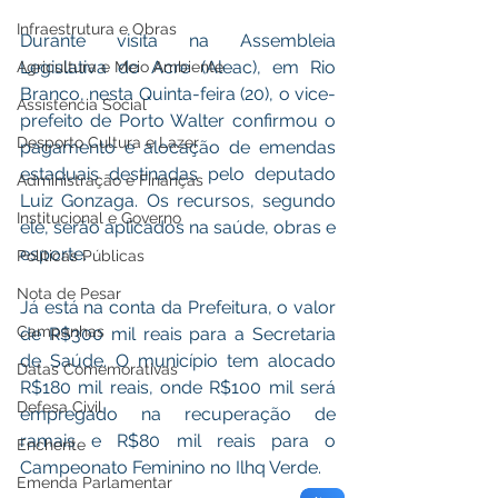
Infraestrutura e Obras
Durante visita na Assembleia 
Legislativa do Acre (Aleac), em Rio 
Agricultura e Meio Ambiente
Branco, nesta Quinta-feira (20), o vice-
Assistência Social
prefeito de Porto Walter confirmou o 
Desporto Cultura e Lazer
pagamento e alocação de emendas 
estaduais destinadas pelo deputado 
Administração e Finanças
Luiz Gonzaga. Os recursos, segundo 
Institucional e Governo
ele, serão aplicados na saúde, obras e 
esporte. 
Políticas Públicas
Nota de Pesar
Já está na conta da Prefeitura, o valor 
Campanhas
de R$300 mil reais para a Secretaria 
de Saúde. O município tem alocado 
Datas Comemorativas
R$180 mil reais, onde R$100 mil será 
Defesa Civil
empregado na recuperação de 
ramais e R$80 mil reais para o 
Enchente
Campeonato Feminino no Ilhq Verde. 
Emenda Parlamentar