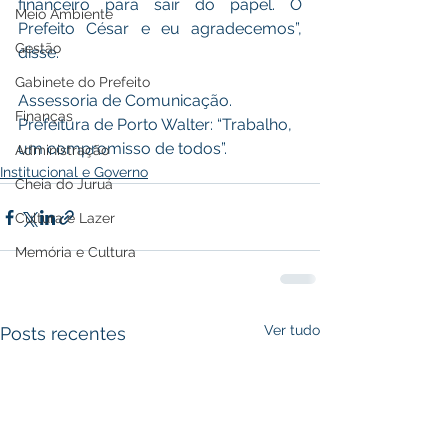
financeiro para sair do papel. O 
Meio Ambiente
Prefeito César e eu agradecemos”, 
Gestão
disse.
Gabinete do Prefeito
Assessoria de Comunicação. 
Finanças
Prefeitura de Porto Walter: “Trabalho, 
um compromisso de todos”.
Administração
Institucional e Governo
Cheia do Juruá
Cultura e Lazer
Memória e Cultura
Ver tudo
Posts recentes