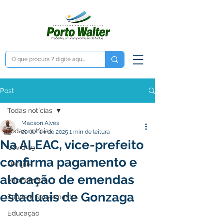
Post
Todas notícias
Macson Alves
Todas notícias
20 de fev. de 2025
1 min de leitura
Na ALEAC, vice-prefeito
Covid-19
confirma pagamento e
Dengue
alocação de emendas
Vacinômetro
estaduais de Gonzaga
Saúde e Saneamento
Educação