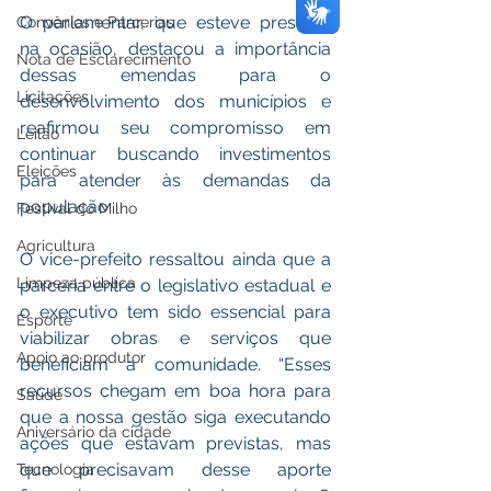
O parlamentar, que esteve presente 
Convênios e Parcerias
na ocasião, destacou a importância 
Nota de Esclarecimento
dessas emendas para o 
Licitações
desenvolvimento dos municípios e 
reafirmou seu compromisso em 
Leilão
continuar buscando investimentos 
Eleições
para atender às demandas da 
população.
Festival do Milho
Agricultura
O vice-prefeito ressaltou ainda que a 
Limpeza pública
parceria entre o legislativo estadual e 
o executivo tem sido essencial para 
Esporte
viabilizar obras e serviços que 
Apoio ao produtor
beneficiam a comunidade. “Esses 
recursos chegam em boa hora para 
Saúde
que a nossa gestão siga executando 
Aniversário da cidade
ações que estavam previstas, mas 
que precisavam desse aporte 
Tecnologia