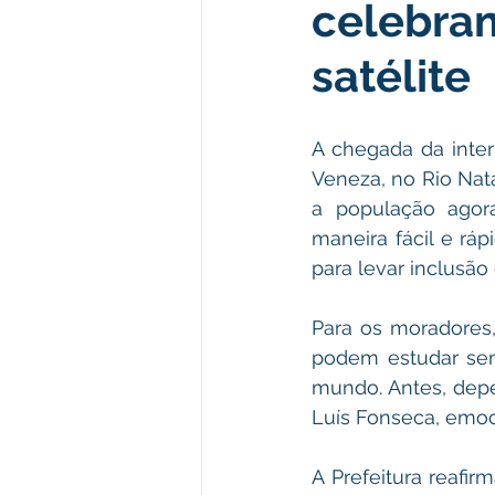
celebram
Institucional e Governo
Polít
satélite
Defesa Civil
Enchente
A chegada da inter
Veneza, no Rio Nata
Licitações
Leilão
Eleiç
a população agora
maneira fácil e ráp
para levar inclusão 
Apoio ao produtor
Saúde
Para os moradores,
podem estudar sem
mundo. Antes, depe
Luís Fonseca, emo
A Prefeitura reafi