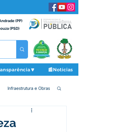
Andrade (PP)
Souza (PSD)
ransparência🔽
📰Notícias
Infraestrutura e Obras
o e Finanças
eza