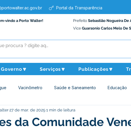
portowalter.ac.gov.br
Portal da Transparência
em-vindo a Porto Walter!
Prefeito
Sebastião Nogueira De 
Vice
Guarsonio Carlos Melo De 
Governo🔽
Serviços🔽
Publicações🔽
T
gue
Vacinômetro
Saúde e Saneamento
Educação
alter
27 de mar. de 2025
1 min de leitura
Assistência Social
Desporto Cultura e Lazer
Administraçã
es da Comunidade Ven