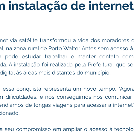
 instalação de internet
icas Públicas
Nota de Pesar
Campanhas
Datas Come
Emenda Parlamentar
Convênios e Parcerias
Nota de Escl
net via satélite transformou a vida dos moradores 
l, na zona rural de Porto Walter. Antes sem acesso à 
ões
Festival do Milho
Agricultura
Limpeza pública
 pode estudar, trabalhar e manter contato com 
ida. A instalação foi realizada pela Prefeitura, que s
digital às áreas mais distantes do município.
Aniversário da cidade
 essa conquista representa um novo tempo. “Agora, 
 dificuldades, e nós conseguimos nos comunicar
ndíamos de longas viagens para acessar a internet”
cionado.
rma seu compromisso em ampliar o acesso à tecnolog