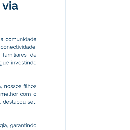
 via
morativas
arecimento
da comunidade 
conectividade, 
Esporte
familiares de 
egue investindo 
nossos filhos 
 melhor com o 
, destacou seu 
ia, garantindo 