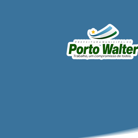
Porto Walter conquista 3º
lugar em evolução da
Alfabetização no Acre