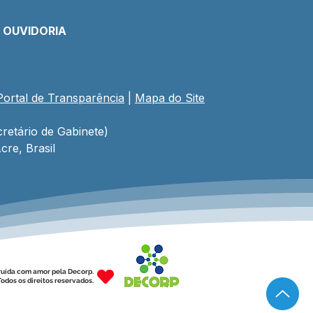
E OUVIDORIA
Portal de Transparência
 | 
Mapa do Site
letivo da zona rural
eça com ação
atégica da Prefeitura
retário de Gabinete)
 qualificar professores
cre, Brasil
Educação do Campo
ruída com amor pela Decorp.
odos os direitos reservados.