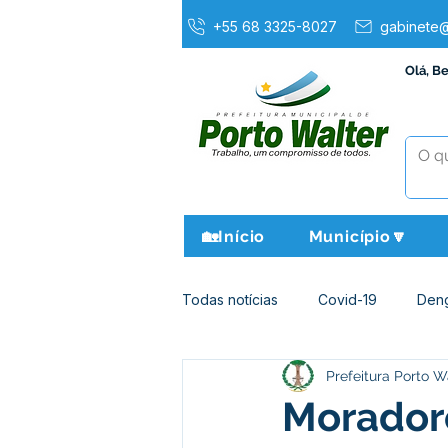
+55 68 3325-8027
gabinete@
Olá, B
🏡Início
Município🔽
Todas notícias
Covid-19
Den
Prefeitura Porto W
Agricultura e Meio Ambiente
Morador