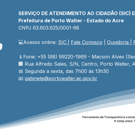
SERVIÇO DE ATENDIMENTO AO CIDADÃO (SIC) 
Prefeitura de Porto Walter - Estado do Acre
CNPJ 
63.603.625/0001-68
💻Acesso online: 
SIC 
| 
Fale Conosco
 | 
Ouvidoria
| 
Prefeito e Secretário
Ano 
reúnem 85 catraieiros e
com
asseguram transporte
estr
📱Fone: +55 (68) 99220-1969 - Macson Alves (Sec
escolar para toda a rede
para
🏢 
Rua Alfredo Sales, S/N, Centro, Porto Walter, A
escolar rural
da 
📅 Segunda a sexta, das 7h00 às 13h30
📧 
gabinete@
portowalter
.ac.gov.br
Ferramenta de Transparência const
© 2009-2022. T