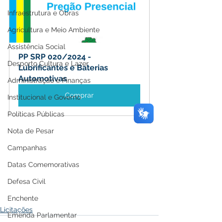
Infraestrutura e Obras
Agricultura e Meio Ambiente
Assistência Social
PP SRP 020/2024 - 
Desporto Cultura e Lazer
Lubrificantes e Baterias 
Automotivas
Administração e Finanças
Comprar
Institucional e Governo
Políticas Públicas
Nota de Pesar
Campanhas
Datas Comemorativas
Defesa Civil
Enchente
Licitações
Emenda Parlamentar