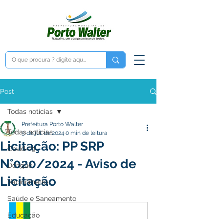
Post
Todas notícias
Prefeitura Porto Walter
Todas notícias
5 de jul. de 2024
0 min de leitura
Licitação: PP SRP
Covid-19
N°020/2024 - Aviso de
Dengue
Licitação
Vacinômetro
Saúde e Saneamento
Educação