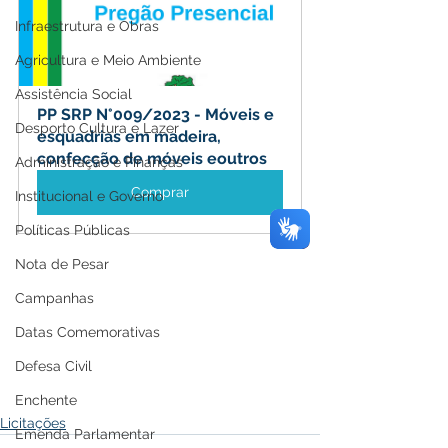
Infraestrutura e Obras
Agricultura e Meio Ambiente
Assistência Social
PP SRP N°009/2023 - Móveis e 
Desporto Cultura e Lazer
esquadrias em madeira, 
confecção de móveis eoutros
Administração e Finanças
Comprar
Institucional e Governo
Políticas Públicas
Nota de Pesar
Campanhas
Datas Comemorativas
Defesa Civil
Enchente
Licitações
Emenda Parlamentar