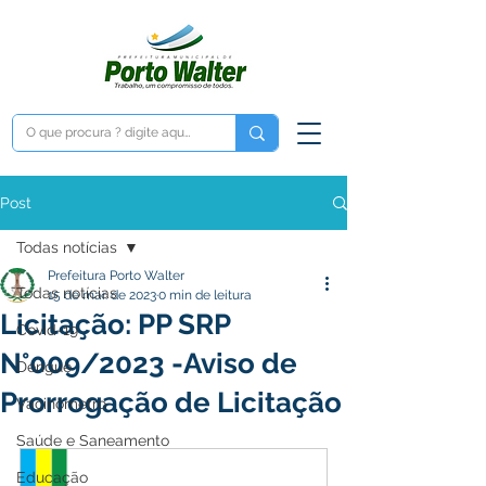
Post
Todas notícias
Prefeitura Porto Walter
Todas notícias
15 de mar. de 2023
0 min de leitura
Licitação: PP SRP
Covid-19
N°009/2023 -Aviso de
Dengue
Prorrogação de Licitação
Vacinômetro
Saúde e Saneamento
Educação