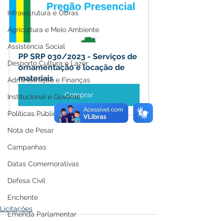
Infraestrutura e Obras
Agricultura e Meio Ambiente
Assistência Social
PP SRP 030/2023 - Serviços de 
Desporto Cultura e Lazer
ornamentação e locação de 
materiais
Administração e Finanças
Comprar
Institucional e Governo
Políticas Públicas
Nota de Pesar
Campanhas
Datas Comemorativas
Defesa Civil
Enchente
Licitações
Emenda Parlamentar