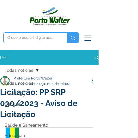
Post
Todas notícias
Prefeitura Porto Walter
Todas notícias
27 de out. de 2023
0 min de leitura
Licitação: PP SRP
Covid-19
030/2023 - Aviso de
Dengue
Licitação
Vacinômetro
Saúde e Saneamento
Educação