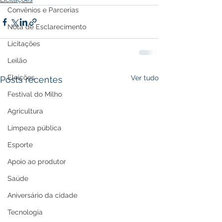
Convênios e Parcerias
Nota de Esclarecimento
Licitações
Leilão
Eleições
Ver tudo
Posts recentes
Festival do Milho
Agricultura
Limpeza pública
Esporte
Apoio ao produtor
Saúde
Aniversário da cidade
Tecnologia