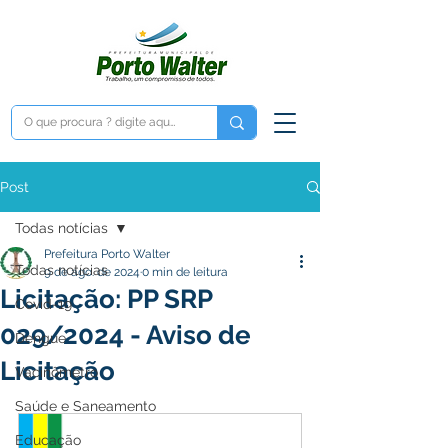
Post
Todas notícias
Prefeitura Porto Walter
Todas notícias
9 de ago. de 2024
0 min de leitura
Licitação: PP SRP
Covid-19
029/2024 - Aviso de
Dengue
Licitação
Vacinômetro
Saúde e Saneamento
Educação