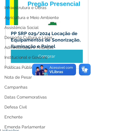
Infraestrutura e Obras
Agricultura e Meio Ambiente
Assistência Social
PP SRP 029/2024 Locação de 
Desporto Cultura e Lazer
Equipamentos de Sonorização, 
Iluminação e Painel
Administração e Finanças
Comprar
Institucional e Governo
Políticas Públicas
Nota de Pesar
Campanhas
Datas Comemorativas
Defesa Civil
Enchente
Emenda Parlamentar
Licitações