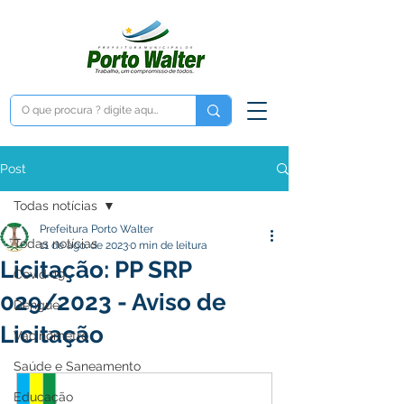
Post
Todas notícias
Prefeitura Porto Walter
Todas notícias
11 de ago. de 2023
0 min de leitura
Licitação: PP SRP
Covid-19
029/2023 - Aviso de
Dengue
Licitação
Vacinômetro
Saúde e Saneamento
Educação