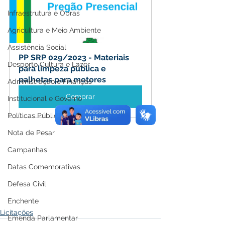
Infraestrutura e Obras
Agricultura e Meio Ambiente
Assistência Social
PP SRP 029/2023 - Materiais 
Desporto Cultura e Lazer
para limpeza pública e 
palhetas para motores
Administração e Finanças
Comprar
Institucional e Governo
Políticas Públicas
Nota de Pesar
Campanhas
Datas Comemorativas
Defesa Civil
Enchente
Licitações
Emenda Parlamentar