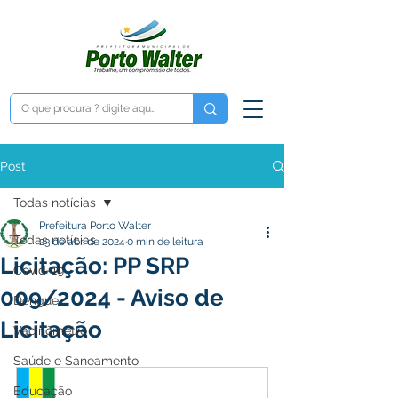
Post
Todas notícias
Prefeitura Porto Walter
Todas notícias
23 de abr. de 2024
0 min de leitura
Licitação: PP SRP
Covid-19
009/2024 - Aviso de
Dengue
Licitação
Vacinômetro
Saúde e Saneamento
Educação