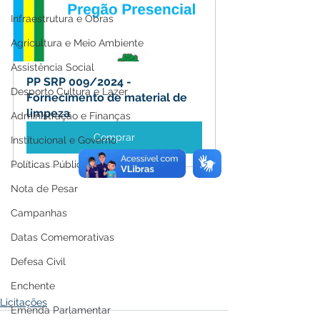
Infraestrutura e Obras
Agricultura e Meio Ambiente
Assistência Social
PP SRP 009/2024 - 
Desporto Cultura e Lazer
Fornecimento de material de 
limpeza
Administração e Finanças
Comprar
Institucional e Governo
Políticas Públicas
Nota de Pesar
Campanhas
Datas Comemorativas
Defesa Civil
Enchente
Licitações
Emenda Parlamentar