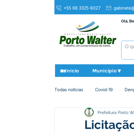
+55 68 3325-8027
gabinete@
Olá, B
🏡Início
Município🔽
Todas notícias
Covid-19
Den
Prefeitura Porto W
Agricultura e Meio Ambiente
Licitaçã