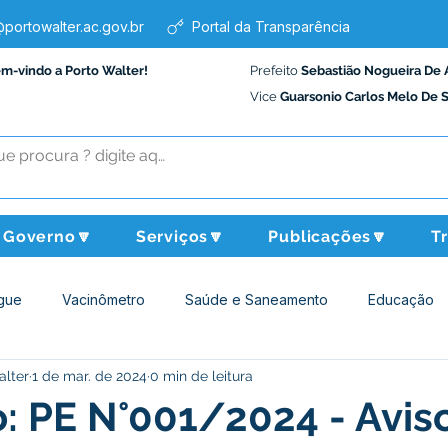
portowalter.ac.gov.br
Portal da Transparência
em-vindo a Porto Walter!
Prefeito
Sebastião Nogueira De 
Vice
Guarsonio Carlos Melo De 
Governo🔽
Serviços🔽
Publicações🔽
T
gue
Vacinômetro
Saúde e Saneamento
Educação
alter
1 de mar. de 2024
0 min de leitura
Assistência Social
Desporto Cultura e Lazer
Administraçã
o: PE N°001/2024 - Avis