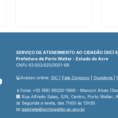
SERVIÇO DE ATENDIMENTO AO CIDADÃO (SIC) 
Prefeitura de Porto Walter - Estado do Acre
CNPJ 
63.603.625/0001-68
💻Acesso online: 
SIC 
| 
Fale Conosco
 | 
Ouvidoria
| 
PP SRP 019/2025 - Aviso de
Cha
Licitação
N°00
Lici
📱Fone: +55 (68) 99220-1969 - Macson Alves (Sec
🏢 
Rua Alfredo Sales, S/N, Centro, Porto Walter, A
📅 Segunda a sexta, das 7h00 às 13h30
📧 
gabinete@
portowalter
.ac.gov.br