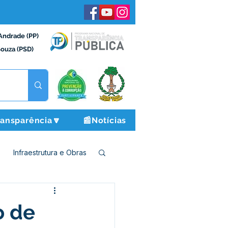
Andrade (PP)
Souza (PSD)
ransparência🔽
📰Notícias
Infraestrutura e Obras
o e Finanças
o de