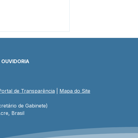
E OUVIDORIA
Portal de Transparência
 | 
Mapa do Site
mada Pública
8/2025 - Aviso de
tação
retário de Gabinete)
cre, Brasil