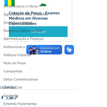
Infraestrutura e Obras
Cotação de Preço - Exames 
Agricultura e Meio Ambiente
Médicos em Diversas 
Assistência Social
Especialidades
Desporto Cultura e Lazer
Comprar
Administração e Finanças
Institucional e Governo
Políticas Públicas
Nota de Pesar
Campanhas
Datas Comemorativas
Licitações
Defesa Civil
Enchente
Emenda Parlamentar