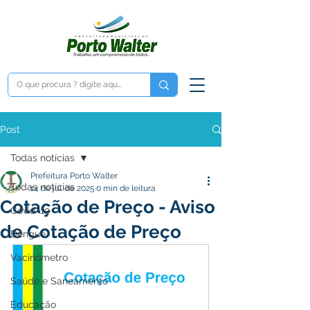
Post
Todas notícias
Prefeitura Porto Walter
Todas notícias
14 de jul. de 2025
0 min de leitura
Cotação de Preço - Aviso
Covid-19
de Cotação de Preço
Dengue
Vacinômetro
Saúde e Saneamento
Educação