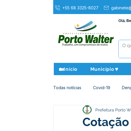
+55 68 3325-8027
gabinete@
Olá, B
🏡Início
Município🔽
Todas notícias
Covid-19
Den
Prefeitura Porto W
Agricultura e Meio Ambiente
Cotação 