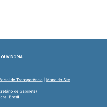
E OUVIDORIA
Portal de Transparência
 | 
Mapa do Site
to Lilás e Agosto
rado: Um Mês de
ado, Proteção e
retário de Gabinete)
cientização
cre, Brasil