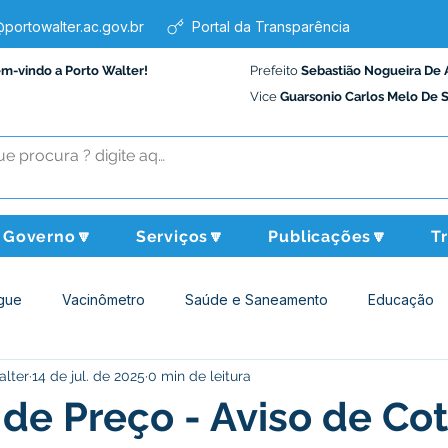
portowalter.ac.gov.br
Portal da Transparência
em-vindo a Porto Walter!
Prefeito
Sebastião Nogueira De 
Vice
Guarsonio Carlos Melo De 
Governo🔽
Serviços🔽
Publicações🔽
T
gue
Vacinômetro
Saúde e Saneamento
Educação
alter
14 de jul. de 2025
0 min de leitura
Assistência Social
Desporto Cultura e Lazer
Administraçã
de Preço - Aviso de Co