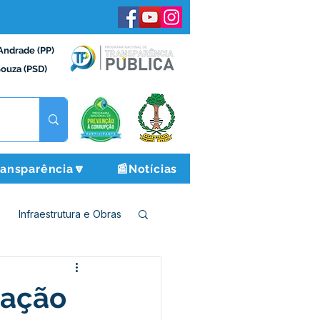
Andrade (PP)
Souza (PSD)
ransparência🔽
📰Notícias
Infraestrutura e Obras
o e Finanças
tação