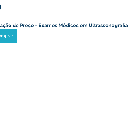
o
icas Públicas
Nota de Pesar
Campanhas
Datas Come
ação de Preço - Exames Médicos em Ultrassonografia
Emenda Parlamentar
Convênios e Parcerias
Nota de Escl
omprar
ões
Festival do Milho
Agricultura
Limpeza pública
Aniversário da cidade