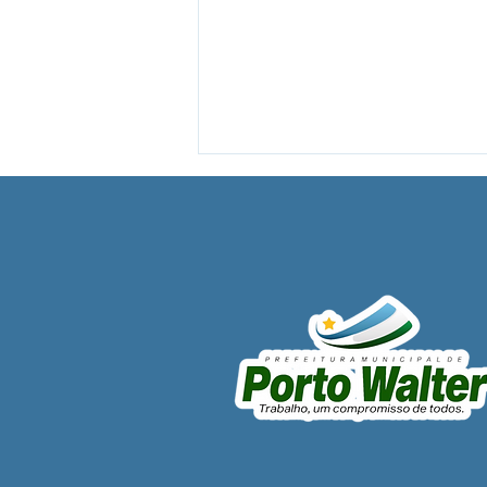
A Revolução Acreana: Do
Ouro Branco à Incorporação
Nacional