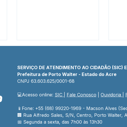
SERVIÇO DE ATENDIMENTO AO CIDADÃO (SIC) 
Prefeitura de Porto Walter - Estado do Acre
CNPJ 
63.603.625/0001-68
💻Acesso online: 
SIC 
| 
Fale Conosco
 | 
Ouvidoria
| 
Prefeito e vice realizam
Agos
entrega de motores e
Dou
reforçam capacidade
Cuid
📱Fone: +55 (68) 99220-1969 - Macson Alves (Sec
operacional das Secretarias
Cons
🏢 
Rua Alfredo Sales, S/N, Centro, Porto Walter, A
Municipais
📅 Segunda a sexta, das 7h00 às 13h30