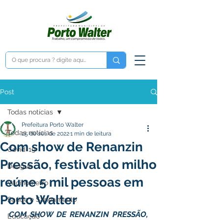
Post
Todas notícias
Prefeitura Porto Walter
Todas notícias
25 de set. de 2022
1 min de leitura
Com show de Renanzin
Covid-19
Pressão, festival do milho
Dengue
reúne 5 mil pessoas em
Vacinômetro
Porto Walter
Saúde e Saneamento
COM SHOW DE RENANZIN PRESSÃO, 
Educação