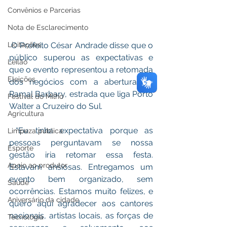
Convênios e Parcerias
Nota de Esclarecimento
Licitações
 O Prefeito César Andrade disse que o 
público superou as expectativas e 
Leilão
que o evento representou a retomada 
Eleições
dos negócios com a abertura do 
Ramal Barbary, estrada que liga Porto 
Festival do Milho
Walter a Cruzeiro do Sul. 
Agricultura
 “Eu tinha expectativa porque as 
Limpeza pública
pessoas perguntavam se nossa 
Esporte
gestão iria retomar essa festa. 
Apoio ao produtor
Estavam ansiosas. Entregamos um 
evento bem organizado, sem 
Saúde
ocorrências. Estamos muito felizes, e 
Aniversário da cidade
quero aqui agradecer aos cantores 
nacionais, artistas locais, as forças de 
Tecnologia