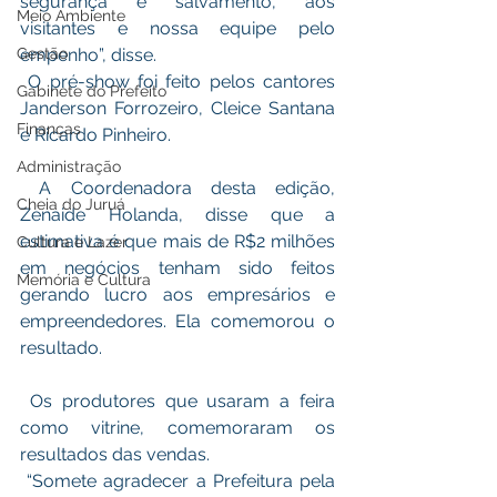
segurança e salvamento, aos 
Meio Ambiente
visitantes e nossa equipe pelo 
Gestão
empenho”, disse.
 O pré-show foi feito pelos cantores 
Gabinete do Prefeito
Janderson Forrozeiro, Cleice Santana 
Finanças
e Ricardo Pinheiro. 
Administração
 A Coordenadora desta edição, 
Cheia do Juruá
Zenaide Holanda, disse que a 
estimativa é que mais de R$2 milhões 
Cultura e Lazer
em negócios tenham sido feitos 
Memória e Cultura
gerando lucro aos empresários e 
empreendedores. Ela comemorou o 
resultado. 
 Os produtores que usaram a feira 
como vitrine, comemoraram os 
resultados das vendas. 
 “Somete agradecer a Prefeitura pela 