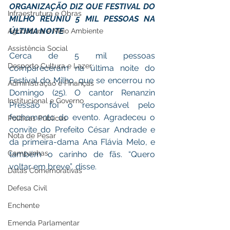
ORGANIZAÇÃO DIZ QUE FESTIVAL DO 
Infraestrutura e Obras
MILHO REUNIU 5 MIL PESSOAS NA 
ÚLTIMA NOITE
Agricultura e Meio Ambiente
Assistência Social
Cerca de 5 mil pessoas 
Desporto Cultura e Lazer
compareceram na última noite do 
Festival do Milho, que se encerrou no 
Administração e Finanças
Domingo (25). O cantor Renanzin 
Institucional e Governo
Pressão foi o responsável pelo 
fechamento do evento. Agradeceu o 
Políticas Públicas
convite do Prefeito César Andrade e 
Nota de Pesar
da primeira-dama Ana Flávia Melo, e 
Campanhas
também o carinho de fãs. “Quero 
voltar em breve”, disse. 
Datas Comemorativas
Defesa Civil
Enchente
Emenda Parlamentar