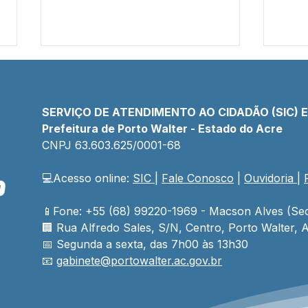
SERVIÇO DE ATENDIMENTO AO CIDADÃO (SIC) 
Prefeitura de Porto Walter - Estado do Acre
CNPJ 
63.603.625/0001-68
💻Acesso online: 
SIC 
| 
Fale Conosco
 | 
Ouvidoria
| 
Secretaria de Obras
Para
intensifica limpeza pública,
Pref
garantindo roçagem e
recu
📱Fone: +55 (68) 99220-1969 - Macson Alves (Sec
recolhimento de entulhos
Fern
🏢 
Rua Alfredo Sales, S/N, Centro, Porto Walter, A
📅 Segunda a sexta, das 7h00 às 13h30
📧 
gabinete@
portowalter
.ac.gov.br