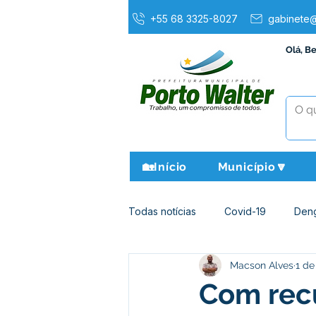
+55 68 3325-8027
gabinete@
Olá, B
🏡Início
Município🔽
Todas notícias
Covid-19
Den
Macson Alves
1 de
Agricultura e Meio Ambiente
Com recu