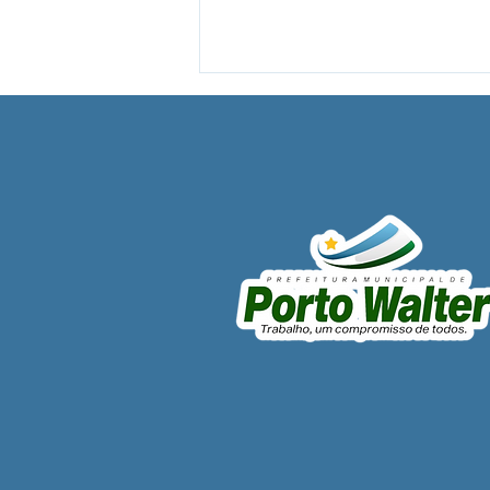
Moradores da Comunidade
Natal comemoram
reabertura de ramal que dá
acesso á comunidade