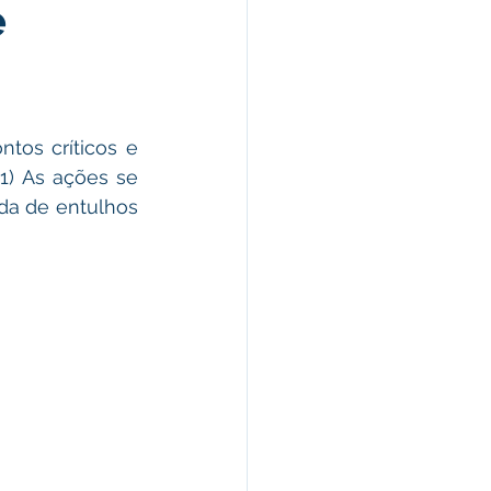
e
morativas
arecimento
os críticos e 
1) As ações se 
Esporte
da de entulhos 