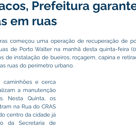
acos, Prefeitura garant
icas Públicas
Nota de Pesar
Campanhas
Datas Come
as em ruas
Emenda Parlamentar
Convênios e Parcerias
Nota de Escl
bras começou uma operação de recuperação de pont
uas de Porto Walter na manhã desta quinta-feira (0
ões
Festival do Milho
Agricultura
Limpeza pública
s de instalação de bueiros, roçagem, capina e retira
s ruas do perímetro urbano. 
Aniversário da cidade
 caminhões e cerca 
alizam a manutenção 
s. Nesta Quinta, os 
tram na Rua do CRAS 
do centro da cidade já 
o da Secretaria de 