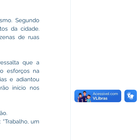
ismo. Segundo 
os da cidade. 
enas de ruas 
essalta que a 
 esforços na 
as e adiantou 
rão início nos 
ão.
: “Trabalho, um 