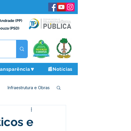
Andrade (PP)
Souza (PSD)
ransparência🔽
📰Notícias
Infraestrutura e Obras
o e Finanças
icos e