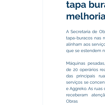
tapa bur
Institucional e Governo
Polít
melhori
Defesa Civil
Enchente
A Secretaria de O
tapa-buracos nas r
Licitações
Leilão
Eleiç
alinham aos serviço
que se estendem na
Apoio ao produtor
Saúde
Máquinas pesadas,
de 20 operários re
das principais rua
serviços se concen
e Aggreko. As ruas 
receberam atençã
Obras