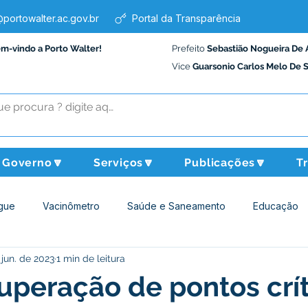
portowalter.ac.gov.br
Portal da Transparência
em-vindo a Porto Walter!
Prefeito
Sebastião Nogueira De 
Vice
Guarsonio Carlos Melo De 
Governo🔽
Serviços🔽
Publicações🔽
T
gue
Vacinômetro
Saúde e Saneamento
Educação
 jun. de 2023
1 min de leitura
Assistência Social
Desporto Cultura e Lazer
Administraçã
peração de pontos crít