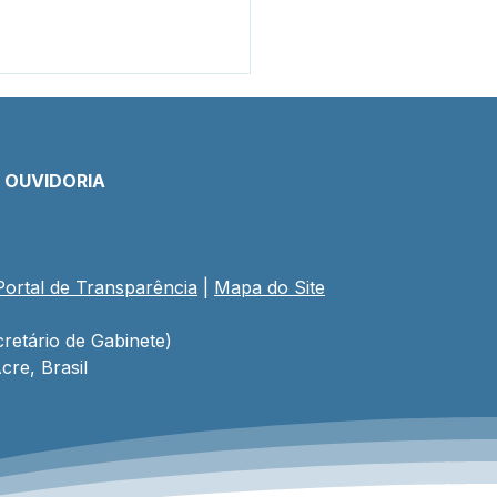
E OUVIDORIA
Portal de Transparência
 | 
Mapa do Site
 conter erosão,
eitura trabalha na
peração da rua José
retário de Gabinete)
andes Dias
cre, Brasil