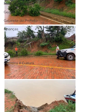
Meio Ambiente
Gestão
Gabinete do Prefeito
Finanças
Administração
Cheia do Juruá
Cultura e Lazer
Memória e Cultura