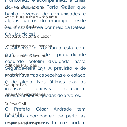
monitorado e acompanhado a cheia 
do rio Juruá em Porto Walter que 
Infraestrutura e Obras
banha dezenas de comunidades e 
Agricultura e Meio Ambiente
alguns bairros do município desde 
Assistência Social
seu início de cheia por meio da Defesa 
Civil Municipal. 
Desporto Cultura e Lazer
Administração e Finanças
Atualmente, o Rio Juruá está com 
9,30 metros de profundidade 
Institucional e Governo
segundo boletim divulgado nesta 
Políticas Públicas
Segunda-feira (23). A previsão é de 
mais chuva nas cabeceiras e o estado 
Nota de Pesar
é de alerta. Nos últimos dias as 
Campanhas
intensas chuvas causaram 
Datas Comemorativas
deslizamentos e quedas de árvores. 
Defesa Civil
O Prefeito César Andrade tem 
Enchente
buscado acompanhar de perto as 
regiões que possivelmente podem 
Emenda Parlamentar