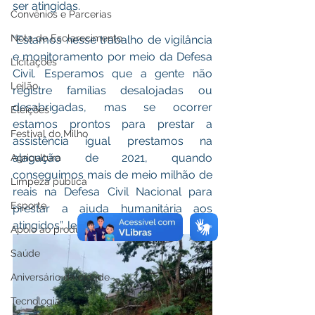
ser atingidas. 
Convênios e Parcerias
Nota de Esclarecimento
“Estamos nesse trabalho de vigilância 
e monitoramento por meio da Defesa 
Licitações
Civil. Esperamos que a gente não 
Leilão
registre famílias desalojadas ou 
desabrigadas, mas se ocorrer 
Eleições
estamos prontos para prestar a 
Festival do Milho
assistência igual prestamos na 
alagação de 2021, quando 
Agricultura
conseguimos mais de meio milhão de 
Limpeza pública
reais na Defesa Civil Nacional para 
Esporte
prestar a ajuda humanitária aos 
atingidos”, lembrou. 
Apoio ao produtor
Saúde
Aniversário da cidade
Tecnologia