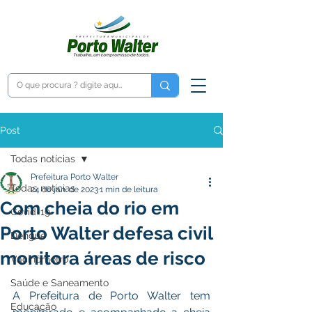
Post
Todas notícias
Prefeitura Porto Walter
Todas notícias
24 de jan. de 2023
1 min de leitura
Com cheia do rio em
Covid-19
Porto Walter defesa civil
Dengue
monitora áreas de risco
Vacinômetro
Saúde e Saneamento
A Prefeitura de Porto Walter tem 
Educação