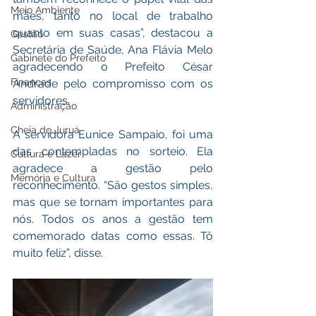
Meio Ambiente
mães, tanto no local de trabalho 
quanto em suas casas”, destacou a 
Gestão
Secretária de Saúde, Ana Flávia Melo 
Gabinete do Prefeito
agradecendo o Prefeito César 
Finanças
Andrade pelo compromisso com os 
servidores. 
Administração
Cheia do Juruá
A servidora Eunice Sampaio, foi uma 
das contempladas no sorteio. Ela 
Cultura e Lazer
agradece a gestão pelo 
Memória e Cultura
reconhecimento. “São gestos simples, 
mas que se tornam importantes para 
nós. Todos os anos a gestão tem 
comemorado datas como essas. Tô 
muito feliz”, disse.  