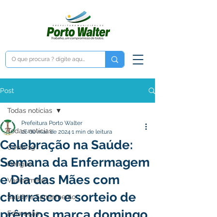
Post
Todas notícias
Prefeitura Porto Walter
Todas notícias
26 de mai. de 2024
1 min de leitura
Celebração na Saúde:
Covid-19
Semana da Enfermagem
Dengue
e Dia das Mães com
Vacinômetro
churrasco e sorteio de
Saúde e Saneamento
prêmios marca domingo
Educação