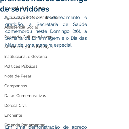
de servidores
Infraestrutura e Obras
No espírito de reconhecimento e 
Agricultura e Meio Ambiente
gratidão, a Secretaria de Saúde 
Assistência Social
comemorou neste Domingo (26), a 
Desporto Cultura e Lazer
Semana da Enfermagem e o Dia das 
Mães de uma maneira especial. 
Administração e Finanças
Institucional e Governo
Políticas Públicas
Nota de Pesar
Campanhas
Datas Comemorativas
Defesa Civil
Enchente
Emenda Parlamentar
Em uma demonstração de apreço 