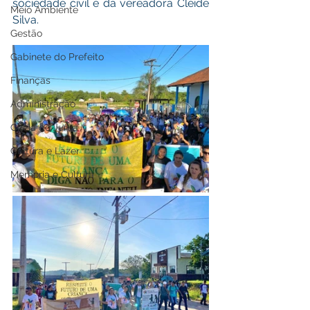
sociedade civil e da vereadora Cleide 
Meio Ambiente
Silva. 
Gestão
Gabinete do Prefeito
Finanças
Administração
Cheia do Juruá
Cultura e Lazer
Memória e Cultura