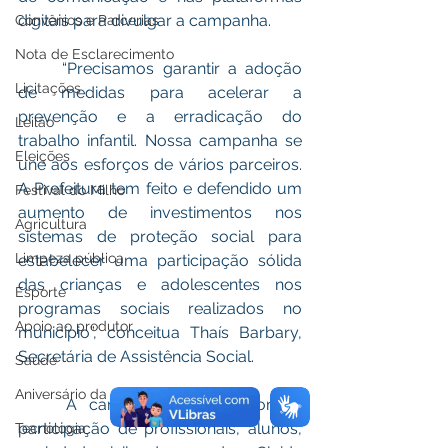
digitais para divulgar a campanha. 
Convênios e Parcerias
Nota de Esclarecimento
	“Precisamos garantir a adoção 
Licitações
de medidas para acelerar a 
prevenção e a erradicação do 
Leilão
trabalho infantil. Nossa campanha se 
Eleições
une aos esforços de vários parceiros. 
A Prefeitura tem feito e defendido um 
Festival do Milho
aumento de investimentos nos 
Agricultura
sistemas de proteção social para 
Limpeza pública
estabelecer uma participação sólida 
das crianças e adolescentes nos 
Esporte
programas sociais realizados no 
Apoio ao produtor
município”, conceitua Thaís Barbary, 
Secretária de Assistência Social. 
Saúde
Aniversário da cidade
	A caminhada contou com a 
participação de profissionais, alunos, 
Tecnologia