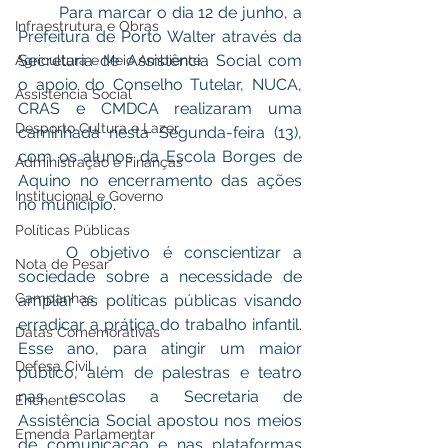
	Para marcar o dia 12 de junho, a 
Infraestrutura e Obras
Prefeitura de Porto Walter através da 
Secretaria de Assistência Social com 
Agricultura e Meio Ambiente
o apoio do Conselho Tutelar, NUCA, 
Assistência Social
CRAS e CMDCA realizaram uma 
Desporto Cultura e Lazer
caminhada nesta Segunda-feira (13), 
com os alunos da Escola Borges de 
Administração e Finanças
Aquino no encerramento das ações 
Institucional e Governo
no município. 
Políticas Públicas
	O objetivo é conscientizar a 
Nota de Pesar
sociedade sobre a necessidade de 
Campanhas
ampliar as políticas públicas visando 
erradicar a prática do trabalho infantil. 
Datas Comemorativas
Esse ano, para atingir um maior 
Defesa Civil
público, além de palestras e teatro 
nas escolas a Secretaria de 
Enchente
Assistência Social apostou nos meios 
Emenda Parlamentar
de comunicação e nas plataformas 