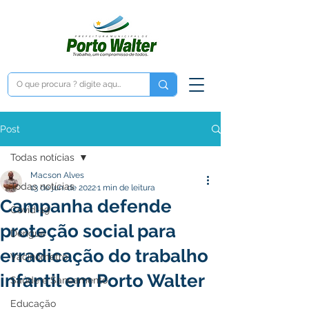
Post
Todas notícias
Macson Alves
Todas notícias
13 de jun. de 2022
1 min de leitura
Campanha defende
Covid-19
proteção social para
Dengue
erradicação do trabalho
Vacinômetro
infantil em Porto Walter
Saúde e Saneamento
Educação