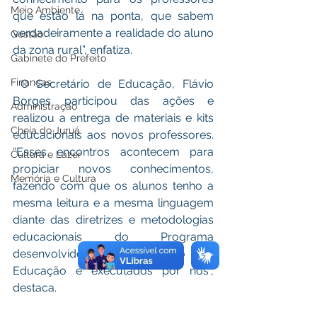
Meio Ambiente
que estão lá na ponta, que sabem 
verdadeiramente a realidade do aluno 
Gestão
da zona rural”, enfatiza. 
Gabinete do Prefeito
Finanças
 O Secretário de Educação, Flávio 
Borges participou das ações e 
Administração
realizou a entrega de materiais e kits 
Cheia do Juruá
educacionais aos novos professores. 
“Esses encontros acontecem para 
Cultura e Lazer
propiciar novos conhecimentos, 
Memória e Cultura
fazendo com que os alunos tenho a 
mesma leitura e a mesma linguagem 
diante das diretrizes e metodologias 
educacionais do Programa 
desenvolvido pelo Ministério da 
Educação e executados por nós”, 
destaca. 