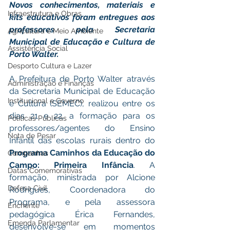
Novos conhecimentos, materiais e 
Infraestrutura e Obras
kits educativos foram entregues aos 
professores pela Secretaria 
Agricultura e Meio Ambiente
Municipal de Educação e Cultura de 
Assistência Social
Porto Walter. 
Desporto Cultura e Lazer
A Prefeitura de Porto Walter através 
Administração e Finanças
da Secretaria Municipal de Educação 
Institucional e Governo
e Cultura (SEMEC), realizou entre os 
dias 21 e 22, a formação para os 
Políticas Públicas
professores/agentes do Ensino 
Nota de Pesar
Infantil das escolas rurais dentro do 
Programa Caminhos da Educação do 
Campanhas
Campo: Primeira Infância
. A 
Datas Comemorativas
formação, ministrada por Alcione 
Defesa Civil
Rodrigues, Coordenadora do 
Programa, e pela assessora 
Enchente
pedagógica Érica Fernandes, 
Emenda Parlamentar
desenvolve-se em momentos 