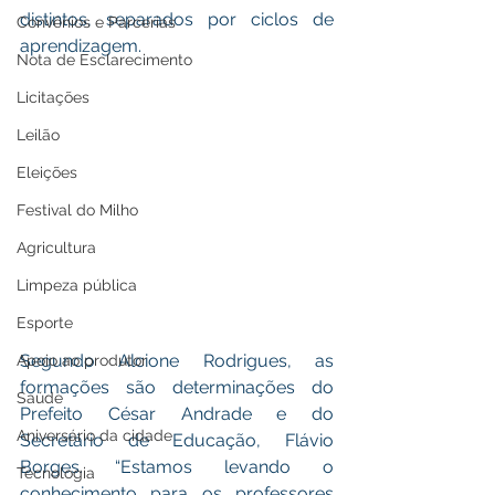
distintos, separados por ciclos de 
Convênios e Parcerias
aprendizagem. 
Nota de Esclarecimento
Licitações
Leilão
Eleições
Festival do Milho
Agricultura
Limpeza pública
Esporte
Segundo Alcione Rodrigues, as 
Apoio ao produtor
formações são determinações do 
Saúde
Prefeito César Andrade e do 
Aniversário da cidade
Secretário de Educação, Flávio 
Borges. “Estamos levando o 
Tecnologia
conhecimento para os professores 