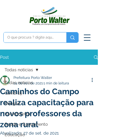
Post
Todas notícias
Prefeitura Porto Walter
Todas notícias
24 de set. de 2021
1 min de leitura
Caminhos do Campo
Covid-19
realiza capacitação para
Dengue
novos professores da
Vacinômetro
zona rural
Saúde e Saneamento
Atualizado:
27 de set. de 2021
Educação