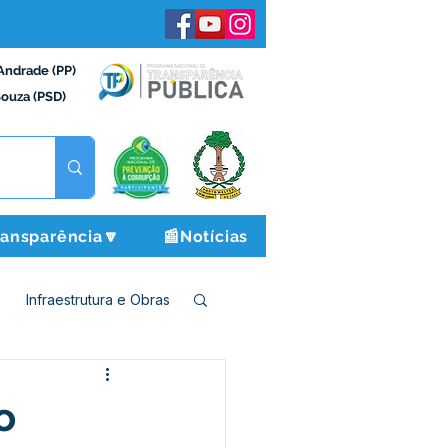
Andrade (PP)
Souza (PSD)
ransparência🔽
📰Notícias
Infraestrutura e Obras
o e Finanças
o