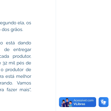
egundo ela, os 
dos grãos. 
to está dando 
 de entregar 
da produtor, 
 32 mil pés de 
 o produtor de 
ura está melhor 
ando. Vamos 
a fazer mais", 