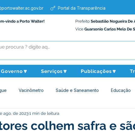
portowalter.ac.gov.br
Portal da Transparência
em-vindo a Porto Walter!
Prefeito
Sebastião Nogueira De 
Vice
Guarsonio Carlos Melo De 
Governo🔽
Serviços🔽
Publicações🔽
T
gue
Vacinômetro
Saúde e Saneamento
Educação
e ago. de 2023
1 min de leitura
Assistência Social
Desporto Cultura e Lazer
Administraçã
tores colhem safra e sã