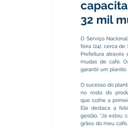
capacita
Institucional e Governo
Polít
32 mil m
Defesa Civil
Enchente
O Serviço Nacional
feira (24), cerca d
Licitações
Leilão
Eleiç
Prefeitura através 
mudas de café. Os
garantir um plantio
Apoio ao produtor
Saúde
O sucesso do plant
no rosto do produt
que colhe a primeir
Ele destaca a feli
gestão. “Já estou 
grãos do meu café,