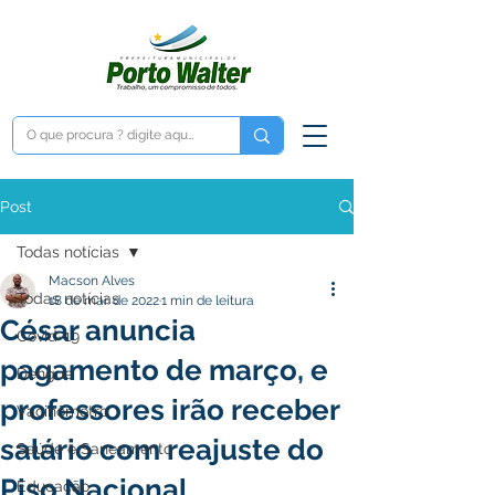
Post
Todas notícias
Macson Alves
Todas notícias
18 de mar. de 2022
1 min de leitura
César anuncia
Covid-19
pagamento de março, e
Dengue
professores irão receber
Vacinômetro
salário com reajuste do
Saúde e Saneamento
Piso Nacional
Educação