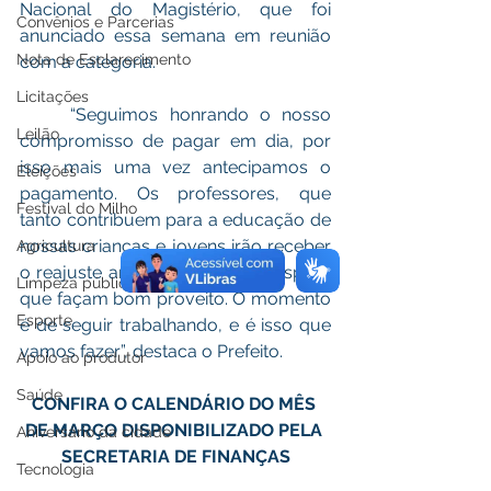
Nacional do Magistério, que foi 
Convênios e Parcerias
anunciado essa semana em reunião 
Nota de Esclarecimento
com a categoria.
Licitações
	“Seguimos honrando o nosso 
Leilão
compromisso de pagar em dia, por 
isso mais uma vez antecipamos o 
Eleições
pagamento. Os professores, que 
Festival do Milho
tanto contribuem para a educação de 
nossas crianças e jovens irão receber 
Agricultura
o reajuste anunciado por nós. Espero 
Limpeza pública
que façam bom proveito. O momento 
Esporte
é de seguir trabalhando, e é isso que 
vamos fazer”, destaca o Prefeito.
Apoio ao produtor
Saúde
CONFIRA O CALENDÁRIO DO MÊS 
DE MARÇO DISPONIBILIZADO PELA 
Aniversário da cidade
SECRETARIA DE FINANÇAS
Tecnologia