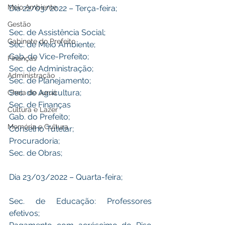
Meio Ambiente
Dia 22/03/2022 – Terça-feira;
Gestão
Sec. de Assistência Social;
Gabinete do Prefeito
Sec. de Meio Ambiente;
Gab. do Vice-Prefeito;
Finanças
Sec. de Administração;
Administração
Sec. de Planejamento;
Sec. de Agricultura;
Cheia do Juruá
Sec. de Finanças
Cultura e Lazer
Gab. do Prefeito;
Memória e Cultura
Conselho Tutelar;
Procuradoria;
Sec. de Obras;
Dia 23/03/2022 – Quarta-feira;
Sec. de Educação: Professores 
efetivos;