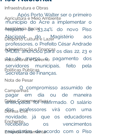
Infraestrutura e Obras
	Após Porto Walter ser o primeiro 
Agricultura e Meio Ambiente
município do Acre a implementar o 
Assistência Social
reajuste de 33,24% do novo Piso 
Nacional do Magistério aos 
Desporto Cultura e Lazer
professores, o Prefeito César Andrade 
Administração e Finanças
(MDB), anunciou para os dias 22, 23 e 
24 de março o pagamento dos 
Institucional e Governo
servidores municipais, feito pela 
Políticas Públicas
Secretaria de Finanças.
Nota de Pesar
	O compromisso assumido de 
Campanhas
pagar em dia ou de maneira 
Datas Comemorativas
antecipada foi reafirmado. O salário 
dos professores virá com uma 
Defesa Civil
novidade, já que os educadores 
Enchente
receberão os vencimentos 
reajustados de acordo com o Piso 
Emenda Parlamentar