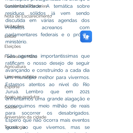
sustentabilidade. A temática sobre 
Convênios e Parcerias
resíduos sólidos já vem sendo 
Nota de Esclarecimento
discutida em várias agendas dos 
Licitações
Prefeitos acreanos com 
parlamentares federais e o próprio 
Leilão
ministério. 
Eleições
“São agendas importantíssimas que 
Festival do Milho
ratificam o nosso desejo de seguir 
Agricultura
avançando e construindo a cada dia 
Limpeza pública
um município melhor para vivermos. 
Estamos atentos ao nível do Rio 
Esporte
Juruá. Lembro que em 2021 
Apoio ao produtor
enfrentamos uma grande alagação e 
conseguimos meio milhão de reais 
Saúde
para socorrer os desabrigados. 
Aniversário da cidade
Espero que não ocorra mais eventos 
iguais ao que vivemos, mas se 
Tecnologia