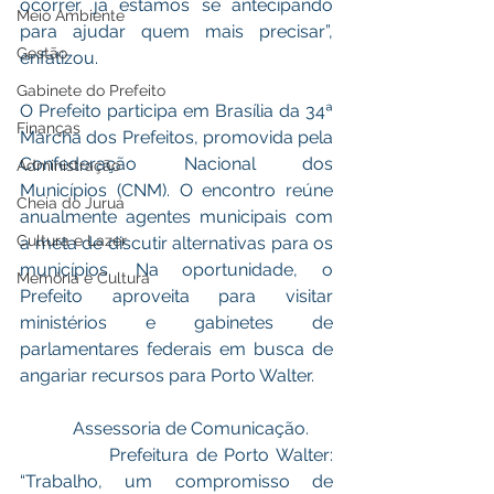
ocorrer já estamos se antecipando 
Meio Ambiente
para ajudar quem mais precisar”, 
Gestão
enfatizou. 
Gabinete do Prefeito
O Prefeito participa em Brasília da 34ª 
Finanças
Marcha dos Prefeitos, promovida pela 
Confederação Nacional dos 
Administração
Municípios (CNM). O encontro reúne 
Cheia do Juruá
anualmente agentes municipais com 
Cultura e Lazer
a meta de discutir alternativas para os 
municípios. Na oportunidade, o 
Memória e Cultura
Prefeito aproveita para visitar 
ministérios e gabinetes de 
parlamentares federais em busca de 
angariar recursos para Porto Walter.  
            Assessoria de Comunicação.
            Prefeitura de Porto Walter: 
“Trabalho, um compromisso de 