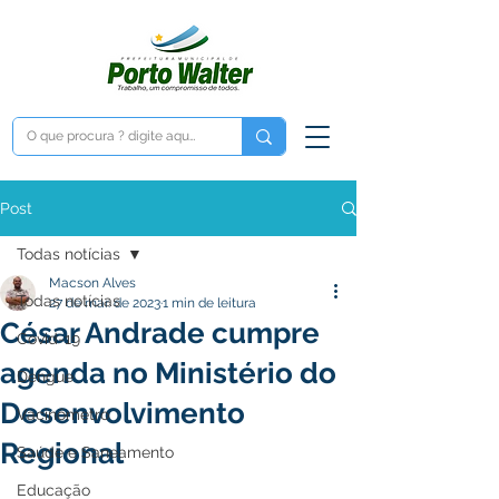
Post
Todas notícias
Macson Alves
Todas notícias
27 de mar. de 2023
1 min de leitura
César Andrade cumpre
Covid-19
agenda no Ministério do
Dengue
Desenvolvimento
Vacinômetro
Regional
Saúde e Saneamento
Educação