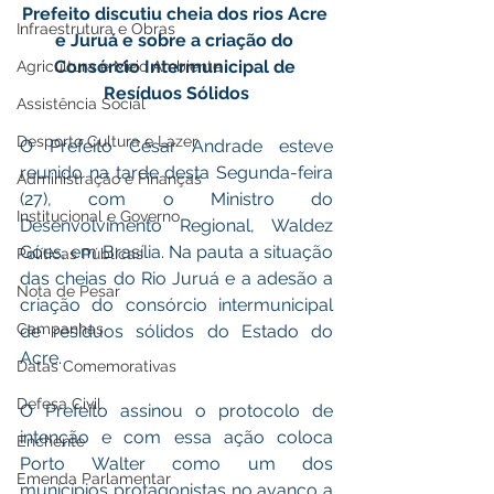
Prefeito discutiu cheia dos rios Acre 
Infraestrutura e Obras
e Juruá e sobre a criação do 
Consórcio Intermunicipal de 
Agricultura e Meio Ambiente
Resíduos Sólidos
Assistência Social
Desporto Cultura e Lazer
O Prefeito César Andrade esteve 
reunido na tarde desta Segunda-feira 
Administração e Finanças
(27), com o Ministro do 
Institucional e Governo
Desenvolvimento Regional, Waldez 
Góes, em Brasília. Na pauta a situação 
Políticas Públicas
das cheias do Rio Juruá e a adesão a 
Nota de Pesar
criação do consórcio intermunicipal 
Campanhas
de resíduos sólidos do Estado do 
Acre. 
Datas Comemorativas
Defesa Civil
O Prefeito assinou o protocolo de 
intenção e com essa ação coloca 
Enchente
Porto Walter como um dos 
Emenda Parlamentar
municípios protagonistas no avanço a 