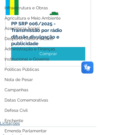
Infraestrutura e Obras
Agricultura e Meio Ambiente
PP SRP 006/2025 - 
Assistência Social
Transmissão por rádio 
difusão,divulgação e 
Desporto Cultura e Lazer
publicidade
Administração e Finanças
Comprar
Institucional e Governo
Políticas Públicas
Nota de Pesar
Campanhas
Datas Comemorativas
Defesa Civil
Enchente
Licitações
Emenda Parlamentar