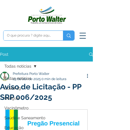
Post
Todas notícias
Prefeitura Porto Walter
Todas notícias
23 de abr. de 2025
0 min de leitura
Aviso de Licitação - PP
Covid-19
SRP 006/2025
Dengue
Vacinômetro
Saúde e Saneamento
Educação