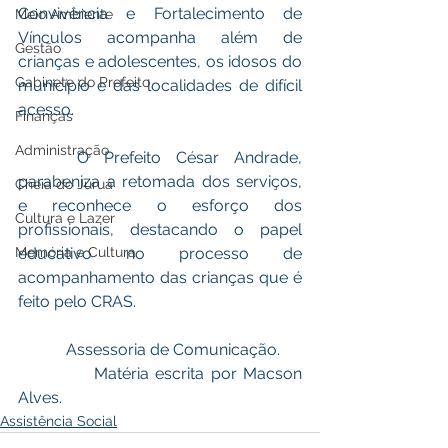
Convivência e Fortalecimento de 
Meio Ambiente
Vínculos acompanha além de 
Gestão
crianças e adolescentes, os idosos do 
Gabinete do Prefeito
município e das localidades de difícil 
acesso.
Finanças
Administração
    O Prefeito César Andrade, 
parabeniza a retomada dos serviços, 
Cheia do Juruá
e reconhece o esforço dos 
Cultura e Lazer
profissionais, destacando o papel 
educativo no processo de 
Memória e Cultura
acompanhamento das crianças que é 
feito pelo CRAS. 
            Assessoria de Comunicação.
            Matéria escrita por Macson 
Alves. 
Assistência Social