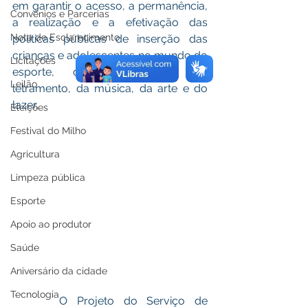
em garantir o acesso, a permanência, 
Convênios e Parcerias
a realização e a efetivação das 
Nota de Esclarecimento
políticas públicas de inserção das 
crianças e adolescentes no mundo do 
Licitações
esporte, da alfabetização, do 
Leilão
letramento, da música, da arte e do 
lazer. 
Eleições
Festival do Milho
Agricultura
Limpeza pública
Esporte
Apoio ao produtor
Saúde
Aniversário da cidade
Tecnologia
     O Projeto do Serviço de 