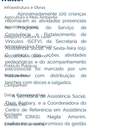
Infraestrutura e Obras
      Aproximadamente 100 crianças 
Agricultura e Meio Ambiente
retomaram as atividades presenciais 
Assistência Social
no Programa do Serviço de 
Convivência e Fortalecimento de 
Desporto Cultura e Lazer
Vínculos (SCFV), da Secretaria de 
Administração e Finanças
Assistência Social, na Sexta-feira (05). 
O reinício das ações, atividades 
Institucional e Governo
pedagógicas e do acompanhamento 
Políticas Públicas
psicossocial foi marcado por um 
Halloween, com distribuição de 
Nota de Pesar
lanches com doces e salgados. 
Campanhas
Datas Comemorativas
    A Secretária de Assistência Social, 
Thaís Barbary, e a Coordenadora do 
Defesa Civil
Centro de Referência em Assistência 
Enchente
Social (CRAS), Nagila Amorim, 
reafirmam o compromisso da gestão 
Emenda Parlamentar