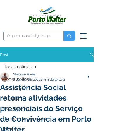
Post
Todas notícias
Macson Alves
Todas notícias
6 de nov. de 2021
1 min de leitura
Assistência Social
Covid-19
retoma atividades
Dengue
presenciais do Serviço
Vacinômetro
de Convivência em Porto
Saúde e Saneamento
Walter
Educação