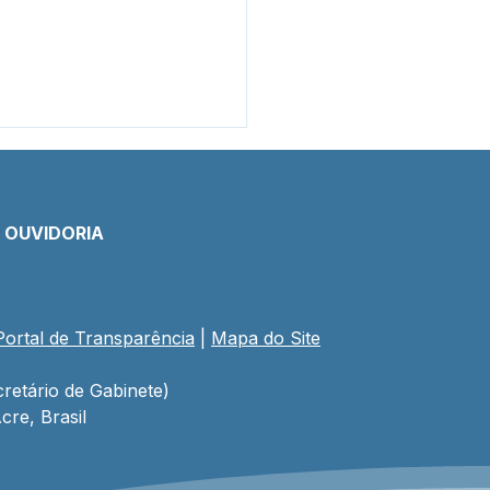
E OUVIDORIA
Portal de Transparência
 | 
Mapa do Site
EA e SEMEC inauguram
a na Escola Dulcilene
ary
retário de Gabinete)
cre, Brasil