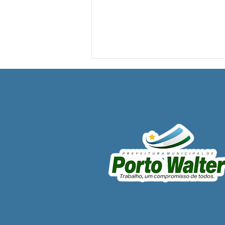
Prefeito garante reabertura
do Ramal do Grajaú e
reforça compromisso com
comunidades do Alto Juruá