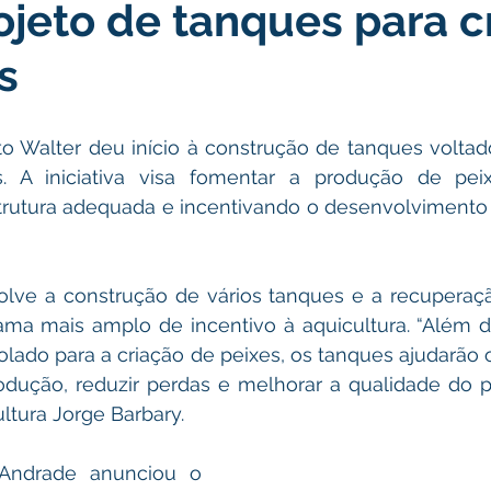
ojeto de tanques para c
icas Públicas
Nota de Pesar
Campanhas
Datas Come
s
Emenda Parlamentar
Convênios e Parcerias
Nota de Escl
to Walter deu início à construção de tanques voltad
is. A iniciativa visa fomentar a produção de peix
ões
Festival do Milho
Agricultura
Limpeza pública
trutura adequada e incentivando o desenvolvimento
Aniversário da cidade
olve a construção de vários tanques e a recuperaçã
ma mais amplo de incentivo à aquicultura. “Além de
ado para a criação de peixes, os tanques ajudarão os
dução, reduzir perdas e melhorar a qualidade do pe
ultura Jorge Barbary.
Andrade anunciou o 