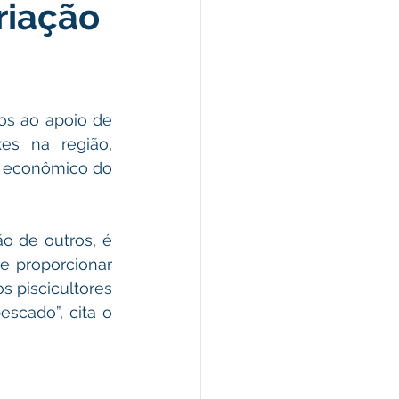
riação
morativas
arecimento
os ao apoio de 
es na região, 
Esporte
 econômico do 
o de outros, é 
 proporcionar 
 piscicultores 
scado”, cita o 