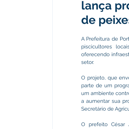
lança pr
Institucional e Governo
Polít
de peixe
Defesa Civil
Enchente
A Prefeitura de Por
piscicultores loca
Licitações
Leilão
Eleiç
oferecendo infraes
setor.
Apoio ao produtor
Saúde
O projeto, que env
parte de um progra
um ambiente control
a aumentar sua pro
Secretário de Agric
O prefeito César 