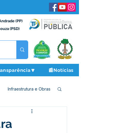
Andrade (PP)
Souza (PSD)
ransparência🔽
📰Notícias
Infraestrutura e Obras
o e Finanças
ura