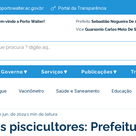
portowalter.ac.gov.br
Portal da Transparência
em-vindo a Porto Walter!
Prefeito
Sebastião Nogueira De 
Vice
Guarsonio Carlos Melo De 
Governo🔽
Serviços🔽
Publicações🔽
T
gue
Vacinômetro
Saúde e Saneamento
Educação
e jun. de 2024
1 min de leitura
Assistência Social
Desporto Cultura e Lazer
Administraçã
s piscicultores: Prefeit