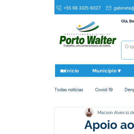
+55 68 3325-8027
gabinete@
Olá, B
🏡Início
Município🔽
Todas notícias
Covid-19
Den
Macson Alves
11 d
Agricultura e Meio Ambiente
Apoio ao