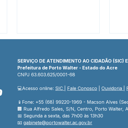
SERVIÇO DE ATENDIMENTO AO CIDADÃO (SIC) 
Prefeitura de Porto Walter - Estado do Acre
CNPJ 
63.603.625/0001-68
💻Acesso online: 
SIC 
| 
Fale Conosco
 | 
Ouvidoria
| 
Prefeitura fomenta
SEM
agricultura com
hort
distribuição de sementes e
Barb
📱Fone: +55 (68) 99220-1969 - Macson Alves (Sec
materiais para hortas
🏢 
Rua Alfredo Sales, S/N, Centro, Porto Walter, A
📅 Segunda a sexta, das 7h00 às 13h30
📧 
gabinete@
portowalter
.ac.gov.br