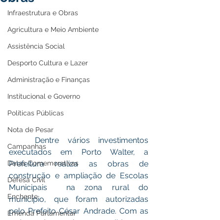
Infraestrutura e Obras
Agricultura e Meio Ambiente
Assistência Social
Desporto Cultura e Lazer
Administração e Finanças
Institucional e Governo
Políticas Públicas
Nota de Pesar
	Dentre vários investimentos 
Campanhas
executados em Porto Walter, a 
Datas Comemorativas
Prefeitura realiza as obras de 
construção e ampliação de Escolas 
Defesa Civil
Municipais  na zona rural do 
Enchente
município, que foram autorizadas 
pelo Prefeito César Andrade. Com as 
Emenda Parlamentar