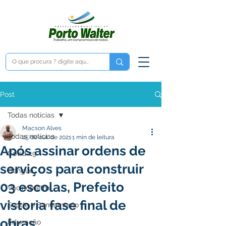
Post
Todas notícias
Macson Alves
Todas notícias
25 de out. de 2021
1 min de leitura
Após assinar ordens de
Covid-19
serviços para construir
Dengue
03 escolas, Prefeito
Vacinômetro
vistoria fase final de
Saúde e Saneamento
obras
Educação