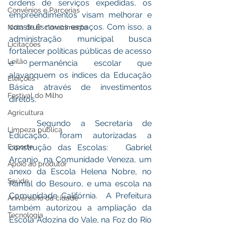
ordens de serviços expedidas, os 
Convênios e Parcerias
empreendimentos visam melhorar e 
construir novos espaços. Com isso, a 
Nota de Esclarecimento
administração municipal busca 
Licitações
fortalecer políticas públicas de acesso 
Leilão
e permanência escolar que 
alavanquem os índices da Educação 
Eleições
Básica através de investimentos 
Festival do Milho
diretos. 
Agricultura
	Segundo a Secretaria de 
Limpeza pública
Educação, foram autorizadas a 
Esporte
construção das Escolas:   Gabriel 
Arcanjo, na Comunidade Veneza, um 
Apoio ao produtor
anexo da Escola Helena Nobre, no 
Saúde
Ramal do Besouro, e uma escola na 
Comunidade Califórnia.  A Prefeitura 
Aniversário da cidade
também autorizou a ampliação da 
Tecnologia
Escola Adozina do Vale, na Foz do Rio 