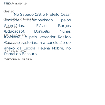
Nilo. 
Meio Ambiente
Gestão
	No Sábado (23), o Prefeito César 
Gabinete do Prefeito
Andrade acompanhado pelos 
Secretários, Flávio Borges 
Finanças
(Educação), Donicélio Nunes 
Administração
(Gabinete), e pelo vereador Rosildo 
Cassiano  vistoriaram a conclusão do 
Cheia do Juruá
anexo da Escola Helena Nobre, no 
Cultura e Lazer
Ramal do Besouro. 
Memória e Cultura