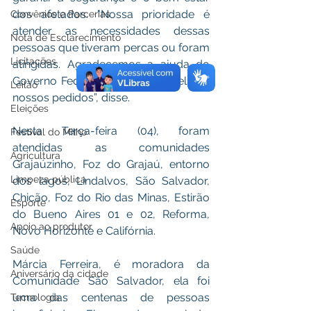
dos afetados. "Nossa prioridade é 
Convênios e Parcerias
atender as necessidades dessas 
Nota de Esclarecimento
pessoas que tiveram percas ou foram 
Licitações
atingidas. Agradecemos a ajuda do 
Governo Federal que foi sensível aos 
Leilão
nossos pedidos”, disse.
Eleições
Nesta Terça-feira (04), foram 
Festival do Milho
atendidas as comunidades 
Agricultura
Grajaúzinho, Foz do Grajaú, entorno 
Limpeza pública
dos lagos, Lindalvos, São Salvador, 
Chicão, Foz do Rio das Minas, Estirão 
Esporte
do Bueno Aires 01 e 02, Reforma, 
Apoio ao produtor
Novo Horizonte e Califórnia.
Saúde
Márcia Ferreira, é moradora da 
Aniversário da cidade
Comunidade São Salvador, ela foi 
uma das centenas de pessoas 
Tecnologia