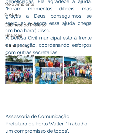
beneficiadas. Ela agradece a ajuda. 
Meio Ambiente
“Foram momentos difíceis, mas 
Gestão
graças a Deus conseguimos se 
reerguer e agora essa ajuda chega 
Gabinete do Prefeito
em boa hora”, disse.
Finanças
A Defesa Civil municipal está à frente 
da operação, coordenando esforços 
Administração
com outras secretarias.
Cheia do Juruá
Cultura e Lazer
Memória e Cultura
Assessoria de Comunicação.
Prefeitura de Porto Walter: “Trabalho, 
um compromisso de todos”.