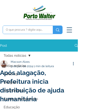
Post
Todas notícias
Macson Alves
Todas notícias
5 de jun. de 2024
1 min de leitura
Após alagação,
Covid-19
Prefeitura inicia
Dengue
distribuição de ajuda
Vacinômetro
humanitária
Saúde e Saneamento
Educação