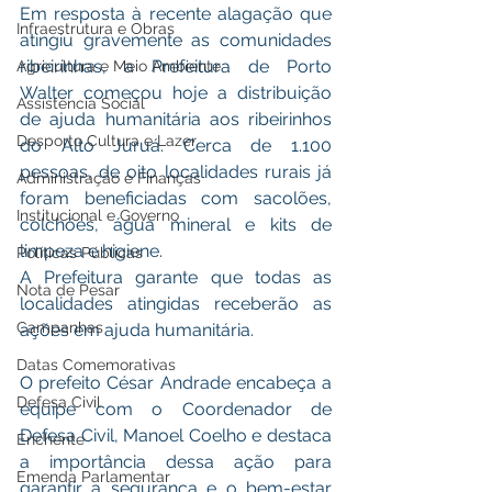
Em resposta à recente alagação que 
Infraestrutura e Obras
atingiu gravemente as comunidades 
ribeirinhas, a Prefeitura de Porto 
Agricultura e Meio Ambiente
Walter começou hoje a distribuição 
Assistência Social
de ajuda humanitária aos ribeirinhos 
Desporto Cultura e Lazer
do Alto Juruá. Cerca de 1.100 
pessoas, de oito localidades rurais já 
Administração e Finanças
foram beneficiadas com sacolões, 
Institucional e Governo
colchões, água mineral e kits de 
limpeza e higiene.
Políticas Públicas
A Prefeitura garante que todas as 
Nota de Pesar
localidades atingidas receberão as 
Campanhas
ações em ajuda humanitária.
Datas Comemorativas
O prefeito César Andrade encabeça a 
Defesa Civil
equipe com o Coordenador de 
Defesa Civil, Manoel Coelho e destaca 
Enchente
a importância dessa ação para 
Emenda Parlamentar
garantir a segurança e o bem-estar 