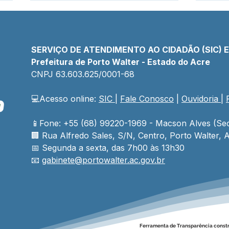
SERVIÇO DE ATENDIMENTO AO CIDADÃO (SIC) 
Prefeitura de Porto Walter - Estado do Acre
CNPJ 
63.603.625/0001-68
💻Acesso online: 
SIC 
| 
Fale Conosco
 | 
Ouvidoria
| 
04 de junho: Dia de Corpus
Pref
Christi
prog
anos
📱Fone: +55 (68) 99220-1969 - Macson Alves (Sec
obra
🏢 
Rua Alfredo Sales, S/N, Centro, Porto Walter, A
show
📅 Segunda a sexta, das 7h00 às 13h30
📧 
gabinete@
portowalter
.ac.gov.br
Ferramenta de Transparência const