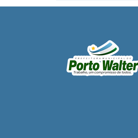
12 de junho: Feliz Dia dos
Namorados!