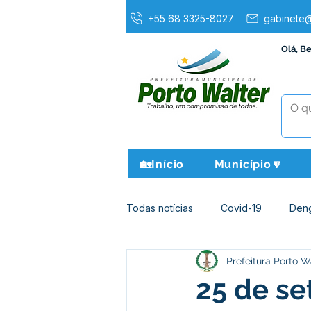
+55 68 3325-8027
gabinete@
Olá, B
🏡Início
Município🔽
Todas notícias
Covid-19
Den
Prefeitura Porto W
Agricultura e Meio Ambiente
25 de se