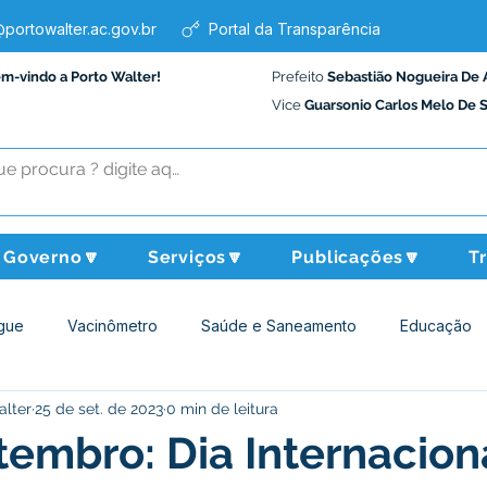
portowalter.ac.gov.br
Portal da Transparência
em-vindo a Porto Walter!
Prefeito
Sebastião Nogueira De 
Vice
Guarsonio Carlos Melo De 
Governo🔽
Serviços🔽
Publicações🔽
T
gue
Vacinômetro
Saúde e Saneamento
Educação
alter
25 de set. de 2023
0 min de leitura
Assistência Social
Desporto Cultura e Lazer
Administraçã
tembro: Dia Internacion