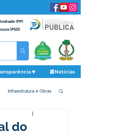
Andrade (PP)
Souza (PSD)
ransparência🔽
📰Notícias
Infraestrutura e Obras
o e Finanças
al do