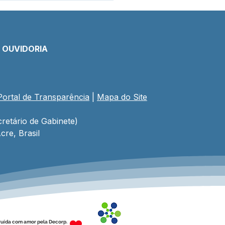
E OUVIDORIA
Portal de Transparência
 | 
Mapa do Site
eitura lança
ramação oficial dos 34
 de Porto Walter com
retário de Gabinete)
s, esporte, cultura e
cre, Brasil
 nacional
ruída com amor pela Decorp.