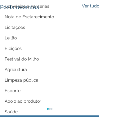
Ver tudo
Posts recentes
Convênios e Parcerias
Nota de Esclarecimento
Licitações
Leilão
Eleições
Festival do Milho
Agricultura
Limpeza pública
Esporte
Apoio ao produtor
Saúde
Aniversário da cidade
Tecnologia