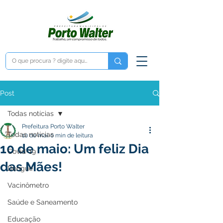
Post
Todas notícias
Prefeitura Porto Walter
Todas notícias
10 de mai.
0 min de leitura
10 de maio: Um feliz Dia
Covid-19
das Mães!
Dengue
Vacinômetro
Saúde e Saneamento
Educação