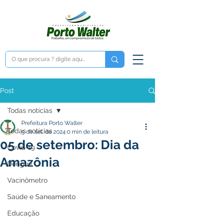
Post
Todas notícias
Prefeitura Porto Walter
Todas notícias
5 de set. de 2024
0 min de leitura
05 de setembro: Dia da
Covid-19
Amazônia
Dengue
Vacinômetro
Saúde e Saneamento
Educação